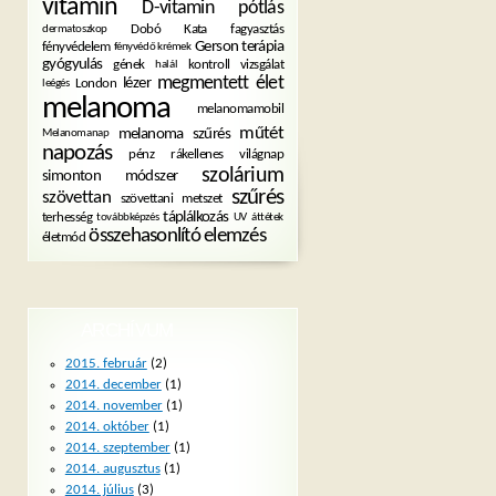
vitamin
D-vitamin pótlás
Dobó Kata
fagyasztás
dermatoszkop
Gerson terápia
fényvédelem
fényvédő krémek
gyógyulás
gének
kontroll vizsgálat
halál
megmentett élet
lézer
London
leégés
melanoma
melanomamobil
műtét
melanoma szűrés
Melanomanap
napozás
pénz
rákellenes világnap
szolárium
simonton módszer
szűrés
szövettan
szövettani metszet
táplálkozás
terhesség
továbbképzés
UV
áttétek
összehasonlító elemzés
életmód
ARCHÍVUM
2015. február
(2)
2014. december
(1)
2014. november
(1)
2014. október
(1)
2014. szeptember
(1)
2014. augusztus
(1)
2014. július
(3)