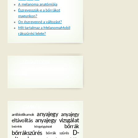
A melanoma anatómiája
Észrevesszük-e a bőrrákot
magunkon?
Ön észrevenné a változást?
Mit tartalmaz a MelanomaMobil
rákszűrési lelete?
LEGUTÓBBI
HOZZÁSZÓLÁSOK
CÍMKÉK
anyajegy
anyajegy
antibiotikumok
anyajegy vizsgálat
eltávolítás
bőrrák
beöntés
bőrgyógyászat
D-
bőrrákszűrés
bőrrák szűrés