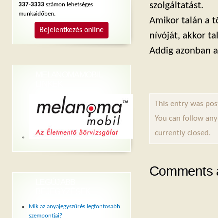
szolgáltatást.
337-3333
számon lehetséges
munkaidőben.
Amikor talán a t
Bejelentkezés online
nívóját, akkor ta
Addig azonban az
MELANOMAMOBIL
LINKEK
This entry was pos
You can follow any
currently closed.
Comments a
LEGÚJABB
BEJEGYZÉSEK
Mik az anyajegyszűrés legfontosabb
szempontjai?