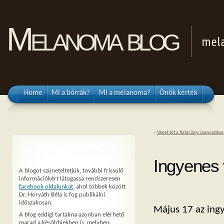
Melanoma blog
mel
Home
Mi a bőrrák?
Mi a melanoma?
Önök kérték
«
Véget ért a fiatal lány szenvedése
A BLOG ÁTMENETILEG
SZÜNETEL
Ingyenes 
A blogot szüneteltetjük, további frissülő
információkért látogassa rendszeresen
facebook oldalunkat
, ahol többek között
Dr. Horváth Béla is fog publikálni
időszakosan.
Május 17 az ingy
A blog eddigi tartalma azonban elérhető
marad a későbbiekben is, melyben