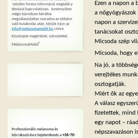
Ezen a napon a 
minden fontos információ megtalál a
témával kapcsolatosan. Amennyiben
a nőgyógyászok 
mégis bármilyen kérdése
megválaszolatlan maradna az oldalon
napon a szervize
való kutakodás után, kérjük írjon az
info@melanomamobil.hu
címre.
tanácsokat oszt
Köszönjük megértését, üdvözlettel:
Micsoda szép vil
®
MelanomaMobil
Micsoda, hogy e
Na jó, a többség
verejtékes munk
osztogatják.
Miért ők az egy
A válasz egyszer
fizetettek, mind 
BEJELENTKEZÉS
SZŰRÉSRE
egy napot – ráad
Professzionális melanoma és
népszavazáson i
bőrrákszűrésre bejelentkezés a
+36-70-