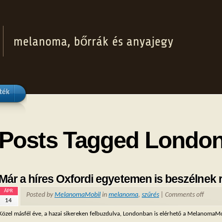
melanoma, bőrrák és anyajegy
ték
Posts Tagged Londo
Már a híres Oxfordi egyetemen is beszélnek 
ÁPR
Posted by
MelanomaMobil
in
melanoma
,
szűrés
|
Comments off
14
Közel másfél éve, a hazai sikereken felbuzdulva, Londonban is elérhető a MelanomaMob