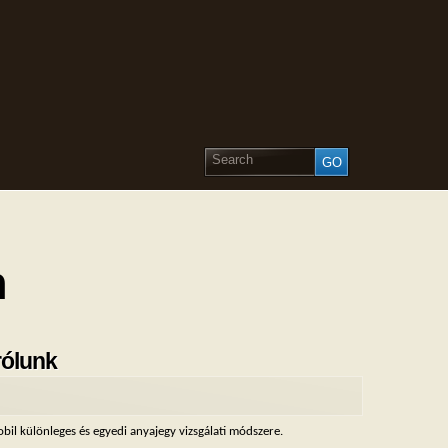
n
rólunk
il különleges és egyedi anyajegy vizsgálati módszere.