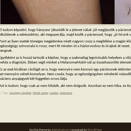
El tudom képzelni, hogy hányszor játszódik le a jelenet náluk: jól megijesztik a pácie
elküldenek a sebészükhöz, aki megoperálja, majd közlik a pácienssel, hogy „jó hírünk 
Pont az ilyen esetek tömeges megjelenése miatt nagyon rossz a megítélése a magán kli
egészségügy színvonala is rossz, mert itt minden út a háziorvoshoz és őrajtuk át vezet, 
zengnek.
Egyébként az is hozzá tartozik a képhez, hogy a szakmailag legnívósabb helyeken a vi
nehéz a diagnózis. Ebben segít minket a MelanomaMobil-nál az összehasonlító elemzés
Ez az eset kiválóan rávilágít arra, hogy mennyire nem könnyű egy páciensnek eldöntenie
azt mennyire veheti komolyan. Nem csoda, hogy az egészségügyben mindenki második 
páciens anyajegyeit két független orvos látja.
Azt is tudom, hogy csak az nem hibázik, aki nem dolgozik. Azonban ez nem hiba, ez tis
Tags:
anyajegy vizsgálat
,
bőrrák szűrés
,
London
,
melanoma
Arclite theme by
digitalnature
| powered by
WordPress