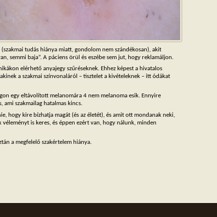
nst (szakmai tudás hiánya miatt, gondolom nem szándékosan), akit
van, semmi baja”. A páciens örül és eszébe sem jut, hogy reklamáljon.
nikákon elérhető anyajegy szűréseknek. Ehhez képest a hivatalos
akinek a szakmai színvonaláról – tisztelet a kivételeknek – itt ódákat
lágon egy eltávolított melanomára 4 nem melanoma esik. Ennyire
, ami szakmailag hatalmas kincs.
, hogy kire bízhatja magát (és az életét), és amit ott mondanak neki,
véleményt is keres, és éppen ezért van, hogy nálunk, minden
ztán a megfelelő szakértelem hiánya.