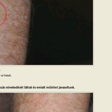
.
l felelt.
ltozás növekedését láttuk és emiatt műtétet javasoltunk.