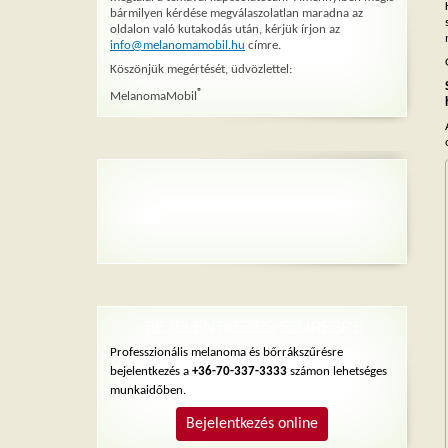
bármilyen kérdése megválaszolatlan maradna az
oldalon való kutakodás után, kérjük írjon az
info@melanomamobil.hu
címre.
Köszönjük megértését, üdvözlettel:
®
MelanomaMobil
BEJELENTKEZÉS SZŰRÉSRE
Professzionális melanoma és bőrrákszűrésre
bejelentkezés a
+36-70-337-3333
számon lehetséges
munkaidőben.
Bejelentkezés online