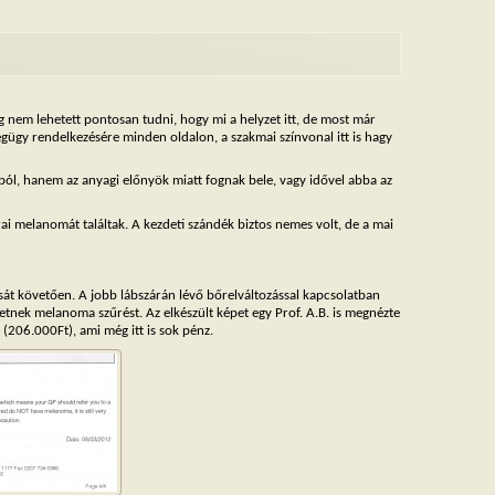
em lehetett pontosan tudni, hogy mi a helyzet itt, de most már
gügy rendelkezésére minden oldalon, a szakmai színvonal itt is hagy
ból, hanem az anyagi előnyök miatt fognak bele, vagy idővel abba az
rai melanomát találtak. A kezdeti szándék biztos nemes volt, de a mai
ását követően. A jobb lábszárán lévő bőrelváltozással kapcsolatban
etnek melanoma szűrést. Az elkészült képet egy Prof. A.B. is megnézte
t (206.000Ft), ami még itt is sok pénz.