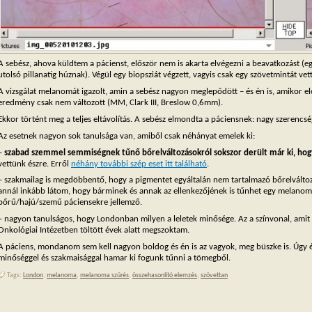
A sebész, ahova küldtem a pácienst, először nem is akarta elvégezni a beavatkozást (
utolsó pillanatig húznak). Végül egy biopsziát végzett, vagyis csak egy szövetmintát vett
A vizsgálat melanomát igazolt, amin a sebész nagyon meglepődött – és én is, amikor el
eredmény csak nem változott (MM, Clark III, Breslow 0,6mm).
Ekkor történt meg a teljes eltávolítás. A sebész elmondta a páciensnek: nagy szerencsé
Az esetnek nagyon sok tanulsága van, amiből csak néhányat emelek ki:
–
szabad szemmel semmiségnek tűnő bőrelváltozásokról sokszor derült már ki, ho
vettünk észre. Erről
néhány további szép eset itt található
.
– szakmailag is megdöbbentő, hogy a pigmentet egyáltalán nem tartalmazó bőrelválto
annál inkább látom, hogy bárminek és annak az ellenkezőjének is tűnhet egy melanom
bőrű/hajú/szemű páciensekre jellemző.
– nagyon tanulságos, hogy Londonban milyen a leletek minősége. Az a színvonal, amit 
Onkológiai Intézetben töltött évek alatt megszoktam.
A páciens, mondanom sem kell nagyon boldog és én is az vagyok, meg büszke is. Úgy é
minőséggel és szakmaisággal hamar ki fogunk tűnni a tömegből.
Tags:
London
,
melanoma
,
melanoma szűrés
,
összehasonlító elemzés
,
szövettan