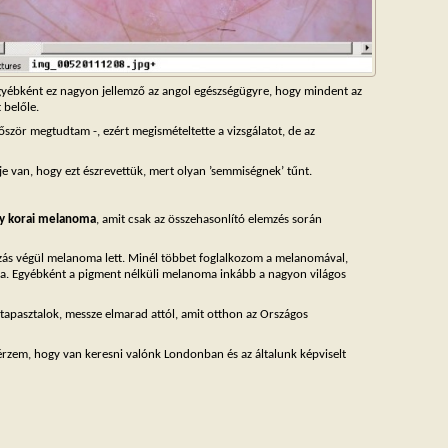
egyébként ez nagyon jellemző az angol egészségügyre, hogy mindent az
 belőle.
őször megtudtam -, ezért megismételtette a vizsgálatot, de az
je van, hogy ezt észrevettük, mert olyan ’semmiségnek’ tűnt.
gy korai melanoma
, amit csak az összehasonlító elemzés során
zás végül melanoma lett. Minél többet foglalkozom a melanomával,
a. Egyébként a pigment nélküli melanoma inkább a nagyon világos
tapasztalok, messze elmarad attól, amit otthon az Országos
rzem, hogy van keresni valónk Londonban és az általunk képviselt