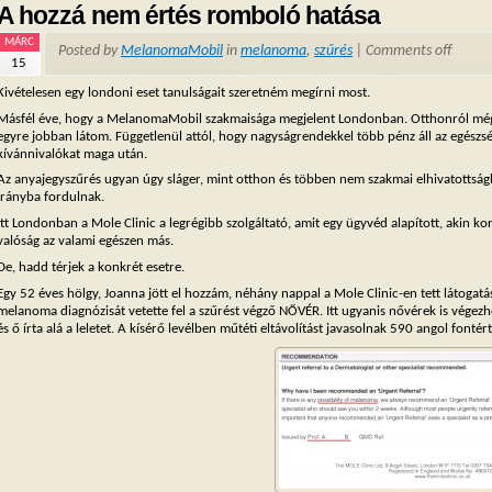
A hozzá nem értés romboló hatása
MÁRC
Posted by
MelanomaMobil
in
melanoma
,
szűrés
|
Comments off
15
Kivételesen egy londoni eset tanulságait szeretném megírni most.
Másfél éve, hogy a MelanomaMobil szakmaisága megjelent Londonban. Otthonról még n
egyre jobban látom. Függetlenül attól, hogy nagyságrendekkel több pénz áll az egészsé
kívánnivalókat maga után.
Az anyajegyszűrés ugyan úgy sláger, mint otthon és többen nem szakmai elhivatottság
irányba fordulnak.
Itt Londonban a Mole Clinic a legrégibb szolgáltató, amit egy ügyvéd alapított, akin ko
valóság az valami egészen más.
De, hadd térjek a konkrét esetre.
Egy 52 éves hölgy, Joanna jött el hozzám, néhány nappal a Mole Clinic-en tett látogat
melanoma diagnózisát vetette fel a szűrést végző NŐVÉR. Itt ugyanis nővérek is végezh
és ő írta alá a leletet. A kísérő levélben műtéti eltávolítást javasolnak 590 angol fontér