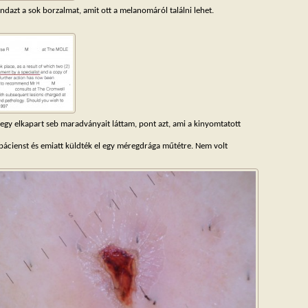
ndazt a sok borzalmat, amit ott a melanomáról találni lehet.
 egy elkapart seb maradványait láttam, pont azt, ami a kinyomtatott
pácienst és emiatt küldték el egy méregdrága műtétre. Nem volt