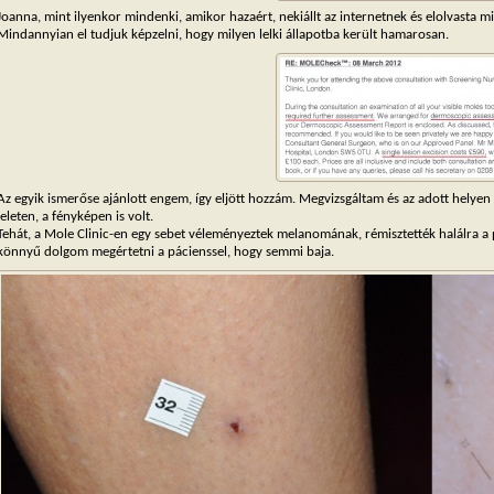
Joanna, mint ilyenkor mindenki, amikor hazaért, nekiállt az internetnek és elolvasta mi
Mindannyian el tudjuk képzelni, hogy milyen lelki állapotba került hamarosan.
Az egyik ismerőse ajánlott engem, így eljött hozzám. Megvizsgáltam és az adott helyen
leleten, a fényképen is volt.
Tehát, a Mole Clinic-en egy sebet véleményeztek melanomának, rémisztették halálra a 
könnyű dolgom megértetni a pácienssel, hogy semmi baja.