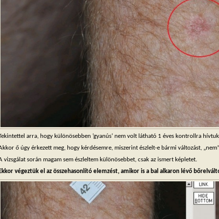
Tekintettel arra, hogy különösebben ’gyanús’ nem volt látható 1 éves kontrollra hívtuk
Akkor ő úgy érkezett meg, hogy kérdésemre, miszerint észlelt-e bármi változást, „nem”-e
A vizsgálat során magam sem észleltem különösebbet, csak az ismert képletet.
Ekkor végeztük el az összehasonlító elemzést, amikor is a bal alkaron lévő bőrelvá