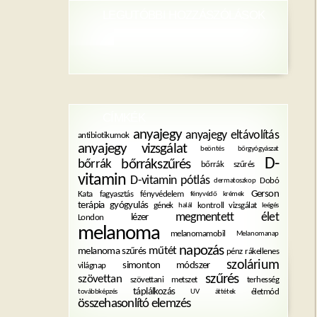
LEGUTÓBBI HOZZÁSZÓLÁSOK
CÍMKÉK
anyajegy
anyajegy eltávolítás
antibiotikumok
anyajegy vizsgálat
beöntés
bőrgyógyászat
D-
bőrrákszűrés
bőrrák
bőrrák szűrés
vitamin
D-vitamin pótlás
Dobó
dermatoszkop
Gerson
Kata
fagyasztás
fényvédelem
fényvédő krémek
terápia
gyógyulás
gének
kontroll vizsgálat
halál
leégés
megmentett élet
lézer
London
melanoma
melanomamobil
Melanomanap
napozás
műtét
melanoma szűrés
pénz
rákellenes
szolárium
simonton módszer
világnap
szűrés
szövettan
szövettani metszet
terhesség
táplálkozás
életmód
továbbképzés
UV
áttétek
összehasonlító elemzés