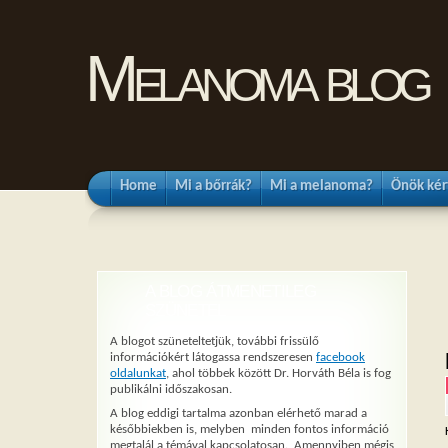
Melanoma blog
Home
Mi a bőrrák?
Mi a melanoma?
Önök kér
A BLOG ÁTMENETILEG
SZÜNETEL
A blogot szüneteltetjük, további frissülő
információkért látogassa rendszeresen
facebook
oldalunkat
, ahol többek között Dr. Horváth Béla is fog
publikálni időszakosan.
A blog eddigi tartalma azonban elérhető marad a
későbbiekben is, melyben minden fontos információ
megtalál a témával kapcsolatosan. Amennyiben mégis