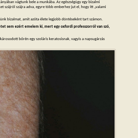
hiányában vágtunk bele a munkába. Az egészségügy egy bizalmi
et szájról szájra adva, egyre több emberhez jut el, hogy itt „valami
ünk bizalmat, amit azóta élete legjobb döntéseként tart számon.
etet sem ezért emelem ki, mert egy oxfordi professzorról van szó,
károsodott bőrén egy szoláris keratosisnak, vagyis a napsugárzás