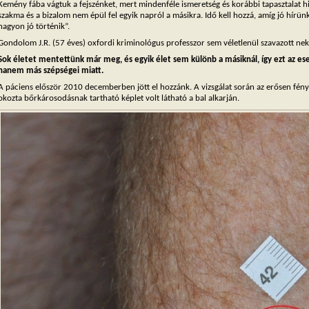
Kemény fába vágtuk a fejszénket, mert mindenféle ismeretség és korábbi tapasztalat 
szakma és a bizalom nem épül fel egyik napról a másikra. Idő kell hozzá, amíg jó hírünk
nagyon jó történik”.
Gondolom J.R. (57 éves) oxfordi kriminológus professzor sem véletlenül szavazott nek
Sok életet mentettünk már meg, és egyik élet sem különb a másiknál, így ezt az es
hanem más szépségei miatt.
A páciens először 2010 decemberben jött el hozzánk. A vizsgálat során az erősen fény
okozta bőrkárosodásnak tartható képlet volt látható a bal alkarján.