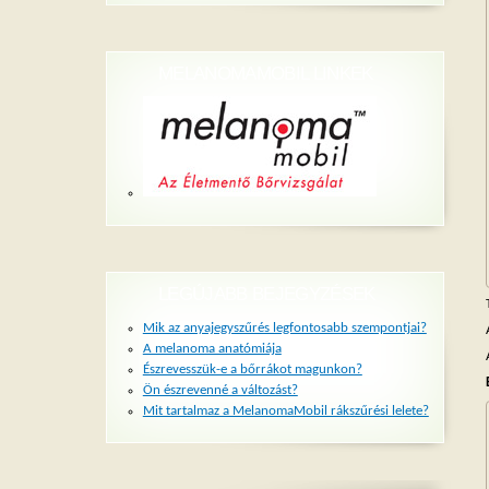
MELANOMAMOBIL LINKEK
LEGÚJABB BEJEGYZÉSEK
Mik az anyajegyszűrés legfontosabb szempontjai?
A melanoma anatómiája
Észrevesszük-e a bőrrákot magunkon?
Ön észrevenné a változást?
Mit tartalmaz a MelanomaMobil rákszűrési lelete?