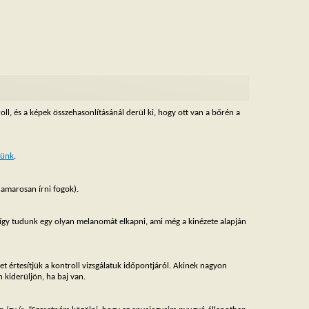
oll, és a képek összehasonlításánál derül ki, hogy ott van a bőrén a
tünk
.
hamarosan írni fogok).
és így tudunk egy olyan melanomát elkapni, ami még a kinézete alapján
t értesítjük a kontroll vizsgálatuk időpontjáról. Akinek nagyon
 kiderüljön, ha baj van.