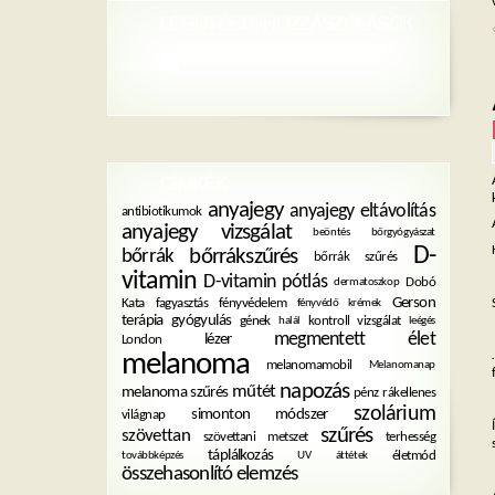
LEGUTÓBBI HOZZÁSZÓLÁSOK
CÍMKÉK
anyajegy
anyajegy eltávolítás
antibiotikumok
anyajegy vizsgálat
beöntés
bőrgyógyászat
D-
bőrrákszűrés
bőrrák
bőrrák szűrés
vitamin
D-vitamin pótlás
Dobó
dermatoszkop
Gerson
Kata
fagyasztás
fényvédelem
fényvédő krémek
terápia
gyógyulás
gének
kontroll vizsgálat
halál
leégés
megmentett élet
lézer
London
melanoma
melanomamobil
Melanomanap
napozás
műtét
melanoma szűrés
pénz
rákellenes
szolárium
simonton módszer
világnap
szűrés
szövettan
szövettani metszet
terhesség
táplálkozás
életmód
továbbképzés
UV
áttétek
összehasonlító elemzés