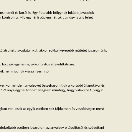
iens nemét és korát is. Egy fiatalabb hölgynek inkább javasolok
 kontrollra. Míg egy férfi páciensnél, akit amúgy is alig lehet
álatra tett javaslatainkat, akkor sokkal kevesebb műtétet javasolnánk.
 ha csak egy lenne, akkor biztos eltávolíttatnám.
ik nem riadnak vissza ilyesmitől.
 Ilyenkor minden anyajegyét összehasonlítjuk a korábbi állapotával és
int 1-2 anyajegynél többet. Mégsem mindegy, hogy valakiről 1, vagy 8
ágban van, csak az egyik esetben sok fájdalmon és vesződségen ment
dokoltabb esetben javasolom az anyajegy eltávolítását és szövettani