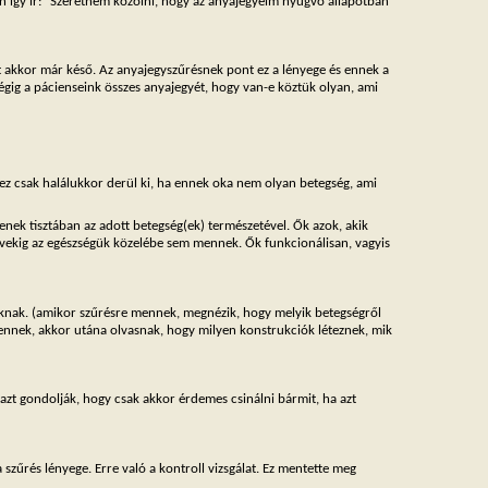
en így ír: “Szeretném közölni, hogy az anyajegyeim nyugvó állapotban
rt akkor már késő. Az anyajegyszűrésnek pont ez a lényege és ennek a
végig a pácienseink összes anyajegyét, hogy van-e köztük olyan, ami
(ez csak halálukkor derül ki, ha ennek oka nem olyan betegség, ami
senek tisztában az adott betegség(ek) természetével. Ők azok, akik
évekig az egészségük közelébe sem mennek. Ők funkcionálisan, vagyis
gaiknak. (amikor szűrésre mennek, megnézik, hogy melyik betegségről
ennek, akkor utána olvasnak, hogy milyen konstrukciók léteznek, mik
 azt gondolják, hogy csak akkor érdemes csinálni bármit, ha azt
 szűrés lényege. Erre való a kontroll vizsgálat. Ez mentette meg