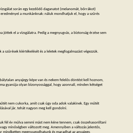
vizsgálat során egy kezdődő daganatot (melanomát, bőrrákot)
bb eredményei a munkánknak: náluk mondhatjuk el, hogy a szűrés
ba jöttek el a vizsgálatra. Pedig a megnyugvás, a biztonság érzése sem
k a szűrések kiértékelését és a leletek megfogalmazást végezzük.
bálytalan anyajegy képe van és nekem felelős döntést kell hoznom,
noma gyanúja olyan bizonyossággal, hogy azonnali, minden kétséget
műtét nem cukorka, amit csak úgy oda adok valakinek. Egy műtét
lásával jár, tehát nagyon meg kell gondolni.
ndjuk fél év múlva semmi mást nem kéne tennem, csak összehasonlítani
s/vagy minőségben változott meg. Amennyiben a változás jelentős,
akkor mindketten megnyugodhatunk és maradhat az anyajegy.