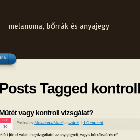
melanoma, bőrrák és anyajegy
ték
Posts Tagged kontroll
Műtét vagy kontroll vizsgálat?
DEC
Posted by
MelanomaMobil
in
szűrés
|
1 Comment
16
Miért jön el valaki megvizsgáltatni az anyajegyeit, vagyis bőrrákszűrésre?