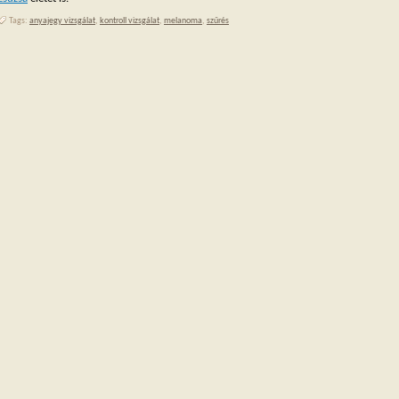
Tags:
anyajegy vizsgálat
,
kontroll vizsgálat
,
melanoma
,
szűrés