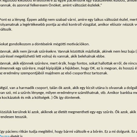
A legutóbb kiküldött értesítőnkre az egyik páciensünk egy válaszlevelet küldött, amib
vannak, és azonnal felkeresem Önöket, amint változást észlelek.”
Pont ez a lényeg. Éppen addig nem szabad várni, amire egy laikus változást észlel, me
folyamatnak a legértékesebb pontja az első kontroll vizsgálat, amikor először nézzük 
változik.
Sokat gondolkozom a döntéseink mögötti motivációkon.
Vannak, akik nem járnak szűrésekre. Vannak közöttük mázlisták, akinek nem lesz baja 
szűréssel megelőzhető lett volna) és vannak, akik belehalnak ebbe.
Vannak, akik eljönnek szűrésre, mert érzik, hogy fontos, sokat hallottak erről, de ninc
elmennek egy szűrésre, majd kipipálják a fejükben, hogy OK, ez is megvan, és hosszú 
az eredmény szempontjából majdnem az első csoporthoz tartoznak.
Végül, van a harmadik csoport, talán ők azok, akik egy kicsit utána is olvasnak a dol
van szó, mi a szűrés lényege, milyen eredményre számíthatnak, stb. Amikor bankba m
a kockázatok és mik a költségek. ) Ők így döntenek.
Közülük kerülnek ki azok, akiknek az életét megmentheti egy-egy szűrés. Ők azok, akik
rendesen tesszük.
Egy páciens ritkán tudja megítélni, hogy bármi változik-e a bőrén. Ez a mi dolgunk. Ez a
Zsuzsa
életét is.