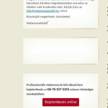
bármilyen kérdése megválaszolatlan maradna az
oldalon való kutakodás után, kérjük írjon az
info@melanomamobil.hu
címre.
Köszönjük megértését, üdvözlettel:
®
MelanomaMobil
BEJELENTKEZÉS SZŰRÉSRE
Professzionális melanoma és bőrrákszűrésre
bejelentkezés a
+36-70-337-3333
számon lehetséges
munkaidőben.
Bejelentkezés online