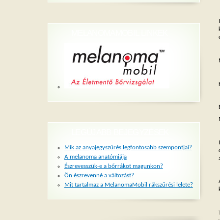
MELANOMAMOBIL LINKEK
LEGÚJABB BEJEGYZÉSEK
Mik az anyajegyszűrés legfontosabb szempontjai?
A melanoma anatómiája
Észrevesszük-e a bőrrákot magunkon?
Ön észrevenné a változást?
Mit tartalmaz a MelanomaMobil rákszűrési lelete?