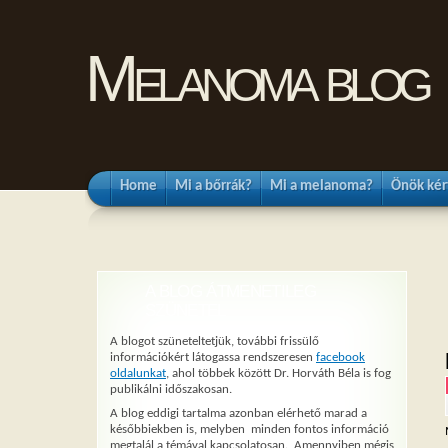
Melanoma blog
Home
Mi a bőrrák?
Mi a melanoma?
Önök kér
A BLOG ÁTMENETILEG
SZÜNETEL
A blogot szüneteltetjük, további frissülő
információkért látogassa rendszeresen
facebook
oldalunkat
, ahol többek között Dr. Horváth Béla is fog
publikálni időszakosan.
A blog eddigi tartalma azonban elérhető marad a
későbbiekben is, melyben minden fontos információ
megtalál a témával kapcsolatosan. Amennyiben mégis