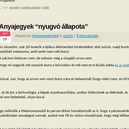
vizsgálatát.
Tags:
anyajegy
,
kontroll vizsgálat
,
műtét
Anyajegyek “nyugvó állapota”
OKT
Posted by
MelanomaMobil
in
szűrés
|
8 hozzászólás
19
Az olvasóim, már jól ismerik a tipikus életmentési történeteket: első szűrés, majd kontr
kezdődő melanoma, amit senki nem vett észre.
A páciens biztosan nem, de sokszor még a vizsgáló orvos sem.
Hogy mi magunk mit veszünk észre a bőrünkön és mit nem erre kiváló példa
ez az ese
Szóval, van, hogy az orvos sem veszi észre a korai melanomát (hogy miért nem, erről 
…és itt jön a technológia: a képek összehasonlítása, amikor kiderülnek az eltérések, 
fel sem fedezhető, olyan korai.
Így működik a Melanomamobil és persze ehhez hozzátartozik az is, hogy a pácienseinke
szabálytalan anyajegyei vannak, azokat már fél év múlva visszahívjuk, hogy még időben