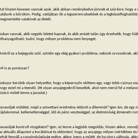
Azt hiszem kevesen vannak azok, akik abban reménykedve jönnek el szűrésre, hogy a 
találunk a bőrükön. Pedig, valójában ők a legszerencsésebbek és a legkézzelfogható
megmentette valakinek az életét.
Sokan vannak, akik negatív leletet kapnak, és akik emiatt talán úgy érezhetik, hogy hiá
elhanyagolható: tudni, hogy milyen probléma nem fenyeget.
Amiről ez a bejegyzés szól, szintén egy elég gyakori probléma, nekünk orvosoknak, aki
Mi is ez pontosan?
Sokszor kerülök olyan helyzetbe, hogy a képernyőn előttem egy, vagy több csúnya sza
hogy ezzel mi a teendő. (Itt olyan anyajegyekről beszélek, ahol nem merül fel a mela
kizáró műtét lenne a javaslat.)
Javasoljak műtétet, majd a szövettani eredmény eldönti a dilemmát? Igen ám, de egy 
fájdalommal, kellemetlenséggel, idő és pénz veszteséggel, az életminőség átmeneti rom
Javasoljak kontroll vizsgálatot? Igen, ez lenne a legjobb megoldás, hiszen akkor, mo
az aktuális állapotot a korábbival és eldönteni, hogy az anyajegy milyen mértékben é
tehát fennáll a rosszindulatúság esélye, akkor jogos a műtét, de ha nincs változás, 