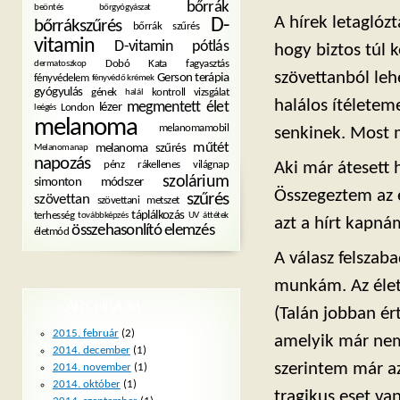
bőrrák
beöntés
bőrgyógyászat
A hírek letaglóz
D-
bőrrákszűrés
bőrrák szűrés
vitamin
D-vitamin pótlás
hogy biztos túl 
Dobó Kata
fagyasztás
dermatoszkop
szövettanból leh
Gerson terápia
fényvédelem
fényvédő krémek
gyógyulás
gének
kontroll vizsgálat
halál
halálos ítéletem
megmentett élet
lézer
London
leégés
melanoma
melanomamobil
senkinek. Most 
műtét
melanoma szűrés
Melanomanap
napozás
pénz
rákellenes világnap
Aki már átesett 
szolárium
simonton módszer
Összegeztem az 
szűrés
szövettan
szövettani metszet
táplálkozás
terhesség
továbbképzés
UV
áttétek
azt a hírt kapn
összehasonlító elemzés
életmód
A válasz felszab
munkám. Az élete
ARCHÍVUM
(Talán jobban ért
2015. február
(2)
amelyik már nem 
2014. december
(1)
szerintem már az
2014. november
(1)
2014. október
(1)
tragikus eset va