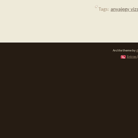
Tags:
anyajegy viz
Arclite theme by
d
Entries 