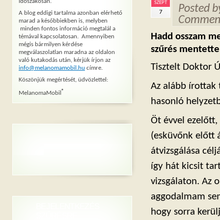
időszakosan.
SZEPT
Posted 
7
A blog eddigi tartalma azonban elérhető
Comment
marad a későbbiekben is, melyben
minden fontos információ megtalál a
Hadd osszam meg
témával kapcsolatosan. Amennyiben
mégis bármilyen kérdése
szűrés mentette 
megválaszolatlan maradna az oldalon
való kutakodás után, kérjük írjon az
Tisztelt Doktor Ú
info@melanomamobil.hu
címre.
Köszönjük megértését, üdvözlettel:
Az alább írottak
®
MelanomaMobil
hasonló helyzet
Öt évvel ezelőtt
(esküvőnk előtt
átvizsgálása cél
így hát kicsit t
vizsgálaton. Az o
aggodalmam semm
BEJELENTKEZÉS
hogy sorra kerü
SZŰRÉSRE