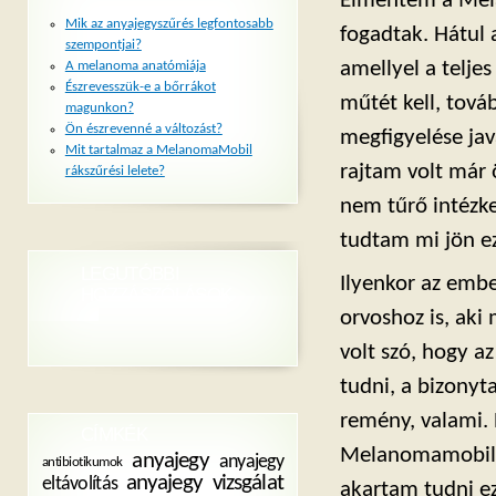
Elmentem a Mela
Mik az anyajegyszűrés legfontosabb
fogadtak. Hátul
szempontjai?
amellyel a telje
A melanoma anatómiája
Észrevesszük-e a bőrrákot
műtét kell, tová
magunkon?
Ön észrevenné a változást?
megfigyelése ja
Mit tartalmaz a MelanomaMobil
rajtam volt már 
rákszűrési lelete?
nem tűrő intézke
tudtam mi jön e
LEGUTÓBBI
Ilyenkor az emb
HOZZÁSZÓLÁSOK
orvoshoz is, aki
volt szó, hogy a
tudni, a bizonyt
remény, valami.
CÍMKÉK
Melanomamobil g
anyajegy
anyajegy
antibiotikumok
anyajegy vizsgálat
eltávolítás
akartam tudni ez