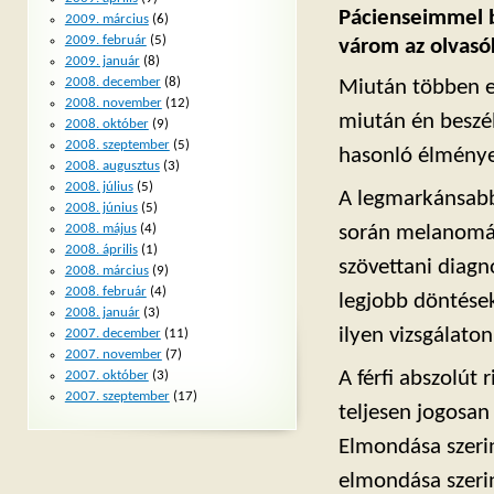
Pácienseimmel be
2009. március
(6)
2009. február
(5)
várom az olvasók
2009. január
(8)
2008. december
(8)
Miután többen el
2008. november
(12)
miután én beszé
2008. október
(9)
2008. szeptember
(5)
hasonló élménye
2008. augusztus
(3)
2008. július
(5)
A legmarkánsabb
2008. június
(5)
során melanomát 
2008. május
(4)
2008. április
(1)
szövettani diagnó
2008. március
(9)
2008. február
(4)
legjobb döntések
2008. január
(3)
ilyen vizsgálaton
2007. december
(11)
2007. november
(7)
A férfi abszolút 
2007. október
(3)
2007. szeptember
(17)
teljesen jogosan 
Elmondása szerin
elmondása szerin