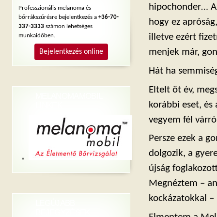
hipochonder… Az
Professzionális melanoma és
bőrrákszűrésre bejelentkezés a
+36-70-
hogy ez apróság,
337-3333
számon lehetséges
illetve ezért fiz
munkaidőben.
menjek már, go
Bejelentkezés online
Hát ha semmiség
Eltelt öt év, meg
MELANOMAMOBIL
korábbi eset, és
LINKEK
vegyem fél várró
Persze ezek a go
dolgozik, a gyer
újság foglakozo
Megnéztem – anna
kockázatokkal –
LEGÚJABB
BEJEGYZÉSEK