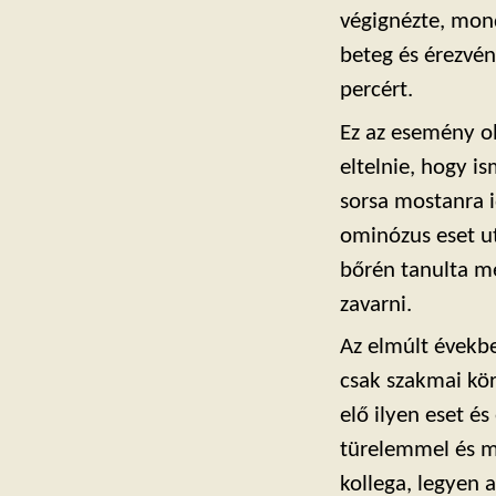
végignézte, mond
beteg és érezvén
percért.
Ez az esemény o
eltelnie, hogy i
sorsa mostanra 
ominózus eset ut
bőrén tanulta m
zavarni.
Az elmúlt évekb
csak szakmai kö
elő ilyen eset és
türelemmel és m
kollega, legyen 