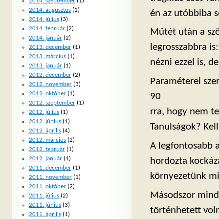
2014. szeptember
(1)
2014. augusztus
(1)
én az utóbbiba
2014. július
(3)
2014. február
(2)
Műtét után a sz
2014. január
(2)
legrosszabbra is
2013. december
(1)
2013. március
(1)
nézni ezzel is, d
2013. január
(1)
2012. december
(2)
Paraméterei szer
2012. november
(3)
2012. október
(1)
90
2012. szeptember
(1)
rra, hogy nem te
2012. július
(1)
2012. június
(1)
Tanulságok? Kell
2012. április
(4)
2012. március
(2)
A legfontosabb a
2012. február
(1)
2012. január
(1)
hordozta kockáza
2011. december
(1)
környezetünk mit
2011. november
(1)
2011. október
(2)
Másodszor minde
2011. július
(2)
2011. június
(3)
történhetett vo
2011. április
(1)