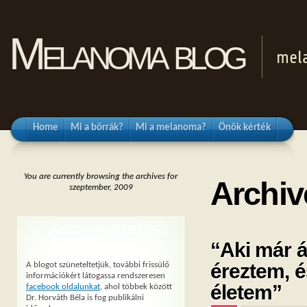
Melanoma blog
mel
Home
Mi a bőrrák?
Mi a melanoma?
Önök kérték
You are currently browsing the archives for
Archiv
szeptember, 2009
A BLOG ÁTMENETILEG
SZÜNETEL
“Aki már á
éreztem, é
A blogot szüneteltetjük, további frissülő
információkért látogassa rendszeresen
életem”
facebook oldalunkat
, ahol többek között
Dr. Horváth Béla is fog publikálni