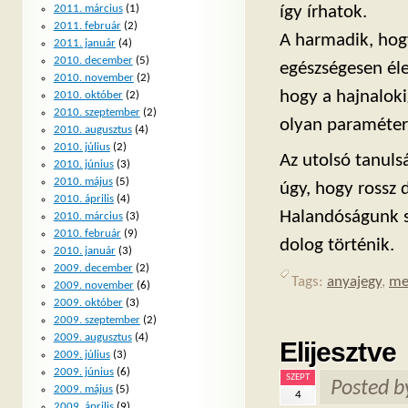
így írhatok.
2011. március
(1)
2011. február
(2)
A harmadik, hog
2011. január
(4)
2010. december
(5)
egészségesen éle
2010. november
(2)
hogy a hajnaloki
2010. október
(2)
2010. szeptember
(2)
olyan paraméter
2010. augusztus
(4)
2010. július
(2)
Az utolsó tanuls
2010. június
(3)
2010. május
(5)
úgy, hogy rossz 
2010. április
(4)
Halandóságunk s
2010. március
(3)
2010. február
(9)
dolog történik.
2010. január
(3)
2009. december
(2)
Tags:
anyajegy
,
me
2009. november
(6)
2009. október
(3)
2009. szeptember
(2)
2009. augusztus
(4)
Elijesztve
2009. július
(3)
2009. június
(6)
SZEPT
Posted 
2009. május
(5)
4
2009. április
(9)