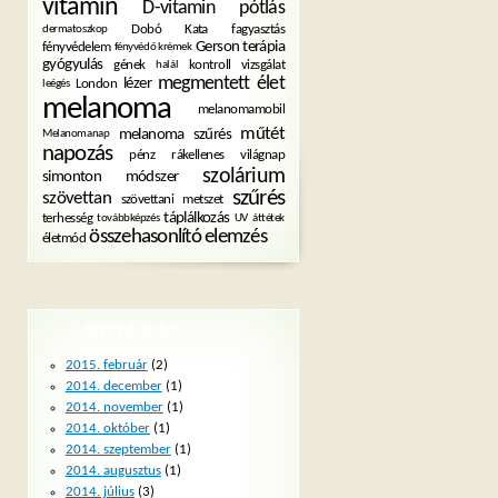
vitamin
D-vitamin pótlás
Dobó Kata
fagyasztás
dermatoszkop
Gerson terápia
fényvédelem
fényvédő krémek
gyógyulás
gének
kontroll vizsgálat
halál
megmentett élet
lézer
London
leégés
melanoma
melanomamobil
műtét
melanoma szűrés
Melanomanap
napozás
pénz
rákellenes világnap
szolárium
simonton módszer
szűrés
szövettan
szövettani metszet
táplálkozás
terhesség
továbbképzés
UV
áttétek
összehasonlító elemzés
életmód
ARCHÍVUM
2015. február
(2)
2014. december
(1)
2014. november
(1)
2014. október
(1)
2014. szeptember
(1)
2014. augusztus
(1)
2014. július
(3)