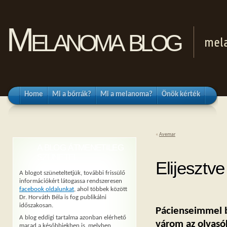
Melanoma blog
mel
Home
Mi a bőrrák?
Mi a melanoma?
Önök kérték
«
Avemar
A BLOG ÁTMENETILEG
SZÜNETEL
Elijesztve
A blogot szüneteltetjük, további frissülő
információkért látogassa rendszeresen
facebook oldalunkat
, ahol többek között
Dr. Horváth Béla is fog publikálni
időszakosan.
Pácienseimmel be
A blog eddigi tartalma azonban elérhető
várom az olvasók
marad a későbbiekben is, melyben