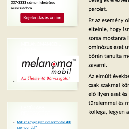
beteg és érezvén
337-3333
számon lehetséges
munkaidőben.
percért.
Bejelentkezés online
Ez az esemény o
eltelnie, hogy i
sorsa mostanra 
MELANOMAMOBIL
ominózus eset ut
LINKEK
bőrén tanulta m
zavarni.
Az elmúlt évekb
csak szakmai kö
elő ilyen eset és
türelemmel és m
LEGÚJABB
kollega, legyen 
BEJEGYZÉSEK
Mik az anyajegyszűrés legfontosabb
szempontjai?