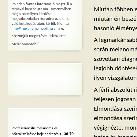
minden fontos információ megtalál a
Miután többen el
témával kapcsolatosan. Amennyiben
mégis bármilyen kérdése
miután én beszé
megválaszolatlan maradna az oldalon
való kutakodás után, kérjük írjon az
hasonló élménye
info@melanomamobil.hu
címre.
Köszönjük megértését, üdvözlettel:
A legmarkánsabb
®
MelanomaMobil
során melanomát 
szövettani diagnó
legjobb döntések
ilyen vizsgálaton
A férfi abszolút 
teljesen jogosan 
Elmondása szerin
BEJELENTKEZÉS
elmondása szerin
SZŰRÉSRE
végignézte, mond
Professzionális melanoma és
bőrrákszűrésre bejelentkezés a
+36-70-