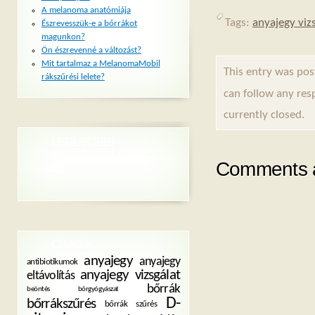
A melanoma anatómiája
Tags:
anyajegy viz
Észrevesszük-e a bőrrákot
magunkon?
Ön észrevenné a változást?
Mit tartalmaz a MelanomaMobil
This entry was pos
rákszűrési lelete?
can follow any res
currently closed.
LEGUTÓBBI
HOZZÁSZÓLÁSOK
Comments a
CÍMKÉK
anyajegy
anyajegy
antibiotikumok
anyajegy vizsgálat
eltávolítás
bőrrák
beöntés
bőrgyógyászat
D-
bőrrákszűrés
bőrrák szűrés