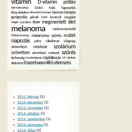
vitamin
D-vitamin pótlás
Dobó Kata
fagyasztás
dermatoszkop
Gerson terápia
fényvédelem
fényvédő krémek
gyógyulás
gének
kontroll vizsgálat
halál
megmentett élet
lézer
London
leégés
melanoma
melanomamobil
műtét
melanoma szűrés
Melanomanap
napozás
pénz
rákellenes világnap
szolárium
simonton módszer
szűrés
szövettan
szövettani metszet
táplálkozás
terhesség
továbbképzés
UV
áttétek
összehasonlító elemzés
életmód
ARCHÍVUM
2015. február
(2)
2014. december
(1)
2014. november
(1)
2014. október
(1)
2014. szeptember
(1)
2014. augusztus
(1)
2014. július
(3)