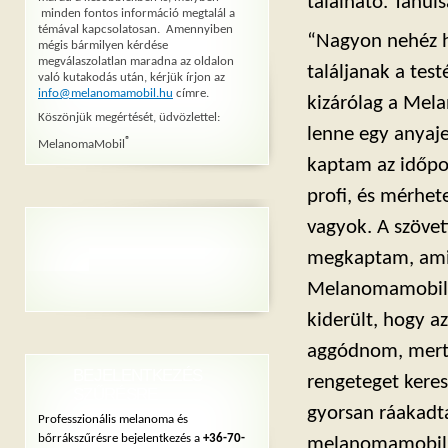
található. Tanul
minden fontos információ megtalál a
témával kapcsolatosan. Amennyiben
“Nagyon nehéz h
mégis bármilyen kérdése
megválaszolatlan maradna az oldalon
találjanak a tes
való kutakodás után, kérjük írjon az
info@melanomamobil.hu
címre.
kizárólag a Mel
Köszönjük megértését, üdvözlettel:
lenne egy anyaje
®
MelanomaMobil
kaptam az időpon
profi, és mérhet
vagyok. A szövet
megkaptam, amine
Melanomamobilos
kiderült, hogy a
aggódnom, mert 
BEJELENTKEZÉS
rengeteget kere
SZŰRÉSRE
gyorsan ráakadta
Professzionális melanoma és
bőrrákszűrésre bejelentkezés a
+36-70-
melanomamobil o