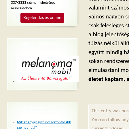
337-3333
számon lehetséges
valamint számos 
munkaidőben.
Sajnos nagyon so
Bejelentkezés online
csak felesleges 
a blog jelentős
túlzás nélkül á
MELANOMAMOBIL
LINKEK
együtt mindig h
sokan rendszere
elmulasztani mo
életet kaptam, a
LEGÚJABB
This entry was pos
BEJEGYZÉSEK
You can follow any
Mik az anyajegyszűrés legfontosabb
szempontjai?
currently closed.