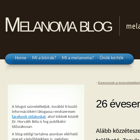
Melanoma blog
mel
Home
Mi a bőrrák?
Mi a melanoma?
Önök kérték
«
Észrevesszük az észrevehetetlent
A BLOG ÁTMENETILEG
SZÜNETEL
26 évesen
A blogot szüneteltetjük, további frissülő
információkért látogassa rendszeresen
facebook oldalunkat
, ahol többek között
Dr. Horváth Béla is fog publikálni
időszakosan.
Alább közzétesze
A blog eddigi tartalma azonban elérhető
marad a későbbiekben is, melyben