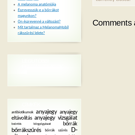
A melanoma anatómiája
Észrevesszük-e a bőrrákot
magunkon?
Comments a
Ön észrevenné a változást?
Mit tartalmaz a MelanomaMobil
rákszűrési lelete?
LEGUTÓBBI
HOZZÁSZÓLÁSOK
CÍMKÉK
anyajegy
anyajegy
antibiotikumok
anyajegy vizsgálat
eltávolítás
bőrrák
beöntés
bőrgyógyászat
D-
bőrrákszűrés
bőrrák szűrés