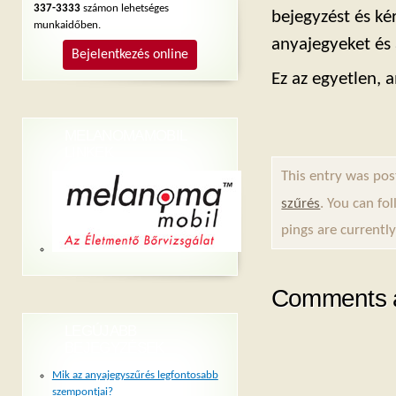
337-3333
számon lehetséges
bejegyzést és k
munkaidőben.
anyajegyeket és
Bejelentkezés online
Ez az egyetlen, 
MELANOMAMOBIL
LINKEK
This entry was pos
szűrés
. You can fo
pings are currently
Comments a
LEGÚJABB
BEJEGYZÉSEK
Mik az anyajegyszűrés legfontosabb
szempontjai?