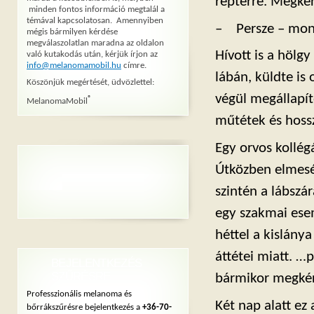
reptérre. Megkér
minden fontos információ megtalál a
témával kapcsolatosan. Amennyiben
– Persze – mon
mégis bármilyen kérdése
megválaszolatlan maradna az oldalon
Hívott is a hölg
való kutakodás után, kérjük írjon az
info@melanomamobil.hu
címre.
lábán, küldte is
Köszönjük megértését, üdvözlettel:
végül megállapít
®
MelanomaMobil
műtétek és hoss
Egy orvos kollég
Útközben elmesé
szintén a lábsz
egy szakmai esem
héttel a kislány
áttétei miatt. …
BEJELENTKEZÉS
SZŰRÉSRE
bármikor megkér
Professzionális melanoma és
Két nap alatt ez
bőrrákszűrésre bejelentkezés a
+36-70-