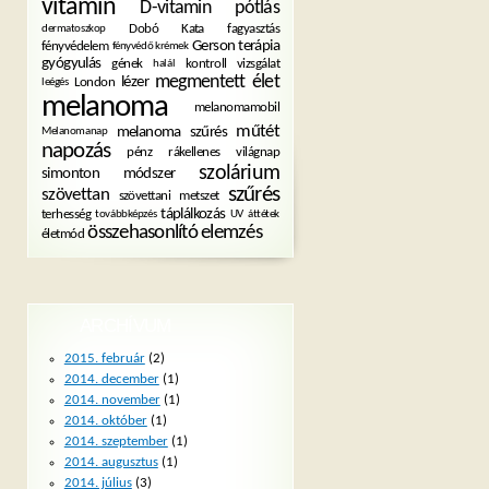
vitamin
D-vitamin pótlás
Dobó Kata
fagyasztás
dermatoszkop
Gerson terápia
fényvédelem
fényvédő krémek
gyógyulás
gének
kontroll vizsgálat
halál
megmentett élet
lézer
London
leégés
melanoma
melanomamobil
műtét
melanoma szűrés
Melanomanap
napozás
pénz
rákellenes világnap
szolárium
simonton módszer
szűrés
szövettan
szövettani metszet
táplálkozás
terhesség
továbbképzés
UV
áttétek
összehasonlító elemzés
életmód
ARCHÍVUM
2015. február
(2)
2014. december
(1)
2014. november
(1)
2014. október
(1)
2014. szeptember
(1)
2014. augusztus
(1)
2014. július
(3)