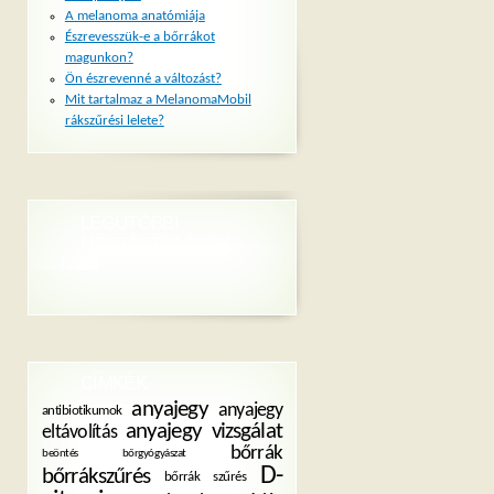
A melanoma anatómiája
Észrevesszük-e a bőrrákot
magunkon?
Ön észrevenné a változást?
Mit tartalmaz a MelanomaMobil
rákszűrési lelete?
LEGUTÓBBI
HOZZÁSZÓLÁSOK
CÍMKÉK
anyajegy
anyajegy
antibiotikumok
anyajegy vizsgálat
eltávolítás
bőrrák
beöntés
bőrgyógyászat
D-
bőrrákszűrés
bőrrák szűrés