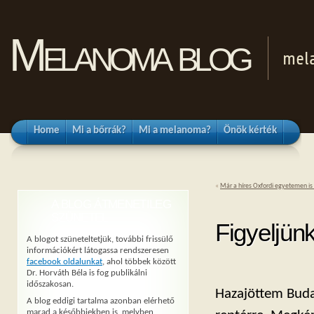
Melanoma blog
mel
Home
Mi a bőrrák?
Mi a melanoma?
Önök kérték
«
Már a híres Oxfordi egyetemen is
A BLOG ÁTMENETILEG
SZÜNETEL
Figyeljü
A blogot szüneteltetjük, további frissülő
információkért látogassa rendszeresen
facebook oldalunkat
, ahol többek között
Dr. Horváth Béla is fog publikálni
időszakosan.
Hazajöttem Buda
A blog eddigi tartalma azonban elérhető
marad a későbbiekben is, melyben