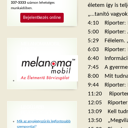
337-3333
számon lehetséges
életem így is te
munkaidőben.
„…tanító vagyok
Bejelentkezés online
4:10 Riporter: 
5:00 Riporter: A
5:29 Félelem. „A
MELANOMAMOBIL
LINKEK
6:03 Riporter: M
6:40 Információ 
7:45 A gyerme
8:00 Mit tudna
9:44 Riporter: M
11:20 Riporter:
12:05 Riporter: 
LEGÚJABB
13:09 Kell tudn
BEJEGYZÉSEK
13:50 „Megvilág
Mik az anyajegyszűrés legfontosabb
szempontjai?