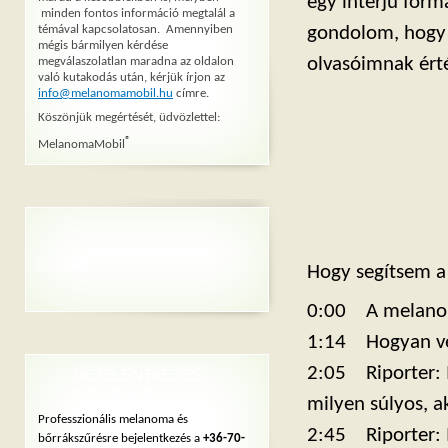
egy interjú form
minden fontos információ megtalál a
témával kapcsolatosan. Amennyiben
gondolom, hogy 
mégis bármilyen kérdése
olvasóimnak érté
megválaszolatlan maradna az oldalon
való kutakodás után, kérjük írjon az
info@melanomamobil.hu
címre.
Köszönjük megértését, üdvözlettel:
®
MelanomaMobil
Hogy segítsem a 
0:00 A melanomá
1:14 Hogyan ve
2:05 Riporter: 
BEJELENTKEZÉS
SZŰRÉSRE
milyen súlyos,
Professzionális melanoma és
2:45 Riporter: M
bőrrákszűrésre bejelentkezés a
+36-70-