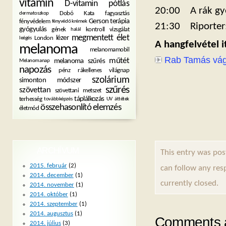
vitamin
D-vitamin pótlás
20:00 A rák gyó
Dobó Kata
fagyasztás
dermatoszkop
Gerson terápia
fényvédelem
fényvédő krémek
21:30 Riporter:
gyógyulás
gének
kontroll vizsgálat
halál
megmentett élet
lézer
London
leégés
A hangfelvétel i
melanoma
melanomamobil
Rab Tamás vága
műtét
melanoma szűrés
Melanomanap
napozás
pénz
rákellenes világnap
szolárium
simonton módszer
szűrés
szövettan
szövettani metszet
táplálkozás
terhesség
továbbképzés
UV
áttétek
összehasonlító elemzés
életmód
ARCHÍVUM
This entry was pos
2015. február
(2)
can follow any res
2014. december
(1)
currently closed.
2014. november
(1)
2014. október
(1)
2014. szeptember
(1)
2014. augusztus
(1)
Comments a
2014. július
(3)