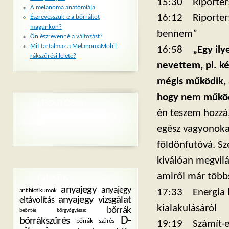
15:30 Riporter: 
A melanoma anatómiája
16:12 Riporter: 
Észrevesszük-e a bőrrákot
magunkon?
bennem”
Ön észrevenné a változást?
Mit tartalmaz a MelanomaMobil
16:58
„Egy il
rákszűrési lelete?
nevettem, pl. ké
mégis működik,
hogy nem működ
LEGUTÓBBI
én teszem hozzá,
HOZZÁSZÓLÁSOK
egész vagyonokat
földönfutóvá. Sz
kiválóan megvilág
amiről már többs
CÍMKÉK
anyajegy
anyajegy
antibiotikumok
17:33 Energia be
anyajegy vizsgálat
eltávolítás
kialakulásáról
bőrrák
beöntés
bőrgyógyászat
D-
bőrrákszűrés
bőrrák szűrés
19:19 Számít-e 