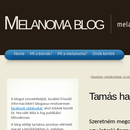
Melanoma blog
mel
Home
Mi a bőrrák?
Mi a melanoma?
Önök kérték
«
Köszönöm, Inkább kihalok. Az ol
A BLOG ÁTMENETILEG
SZÜNETEL
Tamás halá
A blogot szüneteltetjük, további frissülő
információkért látogassa rendszeresen
facebook oldalunkat
, ahol többek között
Dr. Horváth Béla is fog publikálni
időszakosan.
Szeretném megos
A blog eddigi tartalma azonban elérhető
marad a későbbiekben is, melyben