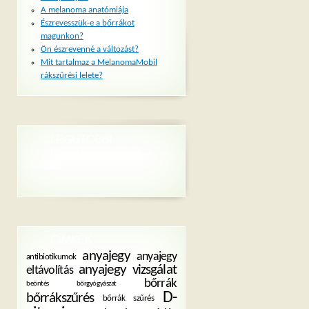
A melanoma anatómiája
Észrevesszük-e a bőrrákot
magunkon?
Ön észrevenné a változást?
Mit tartalmaz a MelanomaMobil
rákszűrési lelete?
LEGUTÓBBI
HOZZÁSZÓLÁSOK
CÍMKÉK
anyajegy
anyajegy
antibiotikumok
anyajegy vizsgálat
eltávolítás
bőrrák
beöntés
bőrgyógyászat
D-
bőrrákszűrés
bőrrák szűrés