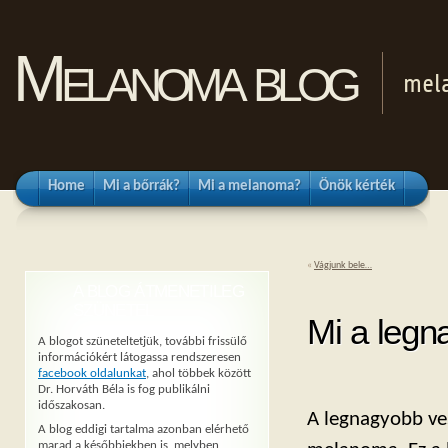
Melanoma blog
mel
Home
Mi a bőrrák?
Mi a melanoma?
Önök kérték
«
Vágjunk bele…
A BLOG ÁTMENETILEG
SZÜNETEL
Mi a legn
A blogot szüneteltetjük, további frissülő
információkért látogassa rendszeresen
facebook oldalunkat
, ahol többek között
Dr. Horváth Béla is fog publikálni
időszakosan.
A legnagyobb ve
A blog eddigi tartalma azonban elérhető
marad a későbbiekben is, melyben