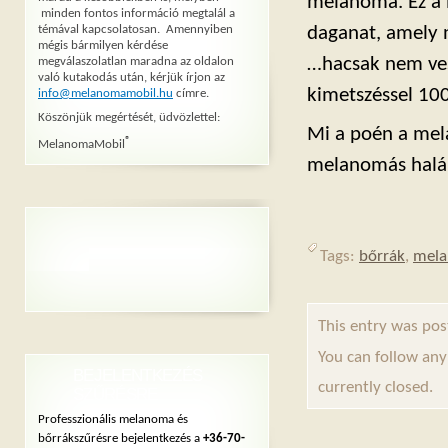
melanoma. Ez a 
minden fontos információ megtalál a
témával kapcsolatosan. Amennyiben
daganat, amely n
mégis bármilyen kérdése
…hacsak nem ves
megválaszolatlan maradna az oldalon
való kutakodás után, kérjük írjon az
kimetszéssel 10
info@melanomamobil.hu
címre.
Köszönjük megértését, üdvözlettel:
Mi a poén a mel
®
MelanomaMobil
melanomás halále
Tags:
bőrrák
,
mel
This entry was pos
You can follow any
BEJELENTKEZÉS
currently closed.
SZŰRÉSRE
Professzionális melanoma és
bőrrákszűrésre bejelentkezés a
+36-70-