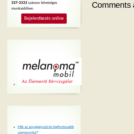
Comments a
337-3333
számon lehetséges
munkaidőben.
Bejelentkezés online
MELANOMAMOBIL
LINKEK
LEGÚJABB
BEJEGYZÉSEK
Mik az anyajegyszűrés legfontosabb
szempontjai?