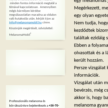
egy melanomás jö
minden fontos információ megtalál a
témával kapcsolatosan. Amennyiben
Megérkezett, me
mégis bármilyen kérdése
egy olyan egyete
megválaszolatlan maradna az oldalon
való kutakodás után, kérjük írjon az
Nem tudja, hogy 
info@melanomamobil.hu
címre.
Köszönjük megértését, üdvözlettel:
kezdődtek bizony
®
MelanomaMobil
találtak ezidáig 
Ebben a folyama
olvasottak és a 
került hozzám.
Persze vizsgálat
információk.
Vizsgálat után 
bevérzés, még c
BEJELENTKEZÉS
SZŰRÉSRE
akkor is, hogy b
Professzionális melanoma és
melanoma gyanúj
bőrrákszűrésre bejelentkezés a
+36-70-