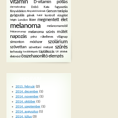
vitamin
D-vitamin pótlás
Dobó Kata
fagyasztás
dermatoszkop
Gerson terápia
fényvédelem
fényvédő krémek
gyógyulás
gének
kontroll vizsgálat
halál
megmentett élet
lézer
London
leégés
melanoma
melanomamobil
műtét
melanoma szűrés
Melanomanap
napozás
pénz
rákellenes világnap
szolárium
simonton módszer
szűrés
szövettan
szövettani metszet
táplálkozás
terhesség
továbbképzés
UV
áttétek
összehasonlító elemzés
életmód
ARCHÍVUM
2015. február
(2)
2014. december
(1)
2014. november
(1)
2014. október
(1)
2014. szeptember
(1)
2014. augusztus
(1)
2014. július
(3)