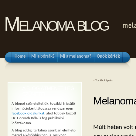
Melanoma blog
mel
Home
Mi a bőrrák?
Mi a melanoma?
Önök kérték
«
Továbbképzés
A BLOG ÁTMENETILEG
SZÜNETEL
Melanomá
A blogot szüneteltetjük, további frissülő
információkért látogassa rendszeresen
facebook oldalunkat
, ahol többek között
Dr. Horváth Béla is fog publikálni
időszakosan.
Múlt héten volt n
A blog eddigi tartalma azonban elérhető
marad a későbbiekben is, melyben