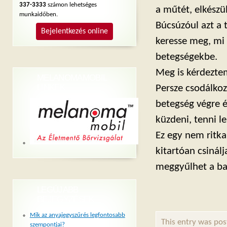
337-3333
számon lehetséges
a műtét, elkészü
munkaidőben.
Búcsúzóul azt a 
Bejelentkezés online
keresse meg, mi 
betegségekbe.
Meg is kérdezte
MELANOMAMOBIL
LINKEK
Persze csodálkoz
betegség végre é
küzdeni, tenni l
Ez egy nem ritka,
kitartóan csinál
meggyűlhet a ba
LEGÚJABB
BEJEGYZÉSEK
Mik az anyajegyszűrés legfontosabb
This entry was pos
szempontjai?