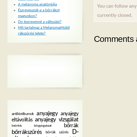
A melanoma anatómiája
You can follow any
Észrevesszük-e a bőrrákot
currently closed.
magunkon?
Ön észrevenné a változást?
Mit tartalmaz a MelanomaMobil
rákszűrési lelete?
Comments a
LEGUTÓBBI
HOZZÁSZÓLÁSOK
CÍMKÉK
anyajegy
anyajegy
antibiotikumok
anyajegy vizsgálat
eltávolítás
bőrrák
beöntés
bőrgyógyászat
D-
bőrrákszűrés
bőrrák szűrés