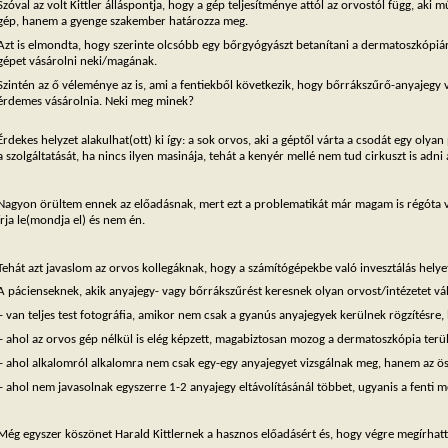
Szóval az volt Kittler álláspontja, hogy a gép teljesítménye attól az orvostól függ, aki
gép, hanem a gyenge szakember határozza meg.
Azt is elmondta, hogy szerinte olcsóbb egy bőrgyógyászt betanítani a dermatoszkópiára
gépet vásárolni neki/magának.
Szintén az ő véleménye az is, ami a fentiekből következik, hogy bőrrákszűrő-anyajegy 
érdemes vásárolnia. Neki meg minek?
Érdekes helyzet alakulhat(ott) ki így: a sok orvos, aki a géptől várta a csodát egy oly
a szolgáltatását, ha nincs ilyen masinája, tehát a kenyér mellé nem tud cirkuszt is adni
Nagyon örültem ennek az előadásnak, mert ezt a problematikát már magam is régóta vi
írja le(mondja el) és nem én.
Tehát azt javaslom az orvos kollegáknak, hogy a számítógépekbe való invesztálás helye
A pácienseknek, akik anyajegy- vagy bőrrákszűrést keresnek olyan orvost/intézetet vá
– van teljes test fotográfia, amikor nem csak a gyanús anyajegyek kerülnek rögzítésr
– ahol az orvos gép nélkül is elég képzett, magabiztosan mozog a dermatoszkópia terü
– ahol alkalomról alkalomra nem csak egy-egy anyajegyet vizsgálnak meg, hanem az öss
– ahol nem javasolnak egyszerre 1-2 anyajegy eltávolításánál többet, ugyanis a fenti m
Még egyszer köszönet Harald Kittlernek a hasznos előadásért és, hogy végre megírhatt