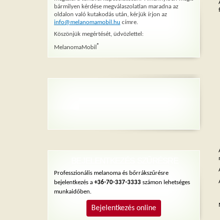
bármilyen kérdése megválaszolatlan maradna az
oldalon való kutakodás után, kérjük írjon az
info@melanomamobil.hu
címre.
Köszönjük megértését, üdvözlettel:
®
MelanomaMobil
BEJELENTKEZÉS SZŰRÉSRE
Professzionális melanoma és bőrrákszűrésre
bejelentkezés a
+36-70-337-3333
számon lehetséges
munkaidőben.
Bejelentkezés online