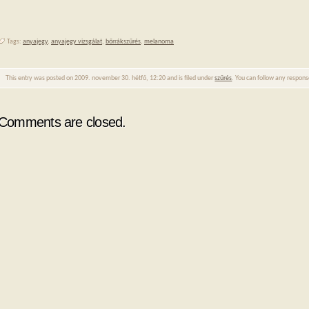
Tags:
anyajegy
,
anyajegy vizsgálat
,
bőrrákszűrés
,
melanoma
This entry was posted on 2009. november 30. hétfő, 12:20 and is filed under
szűrés
. You can follow any respons
Comments are closed.