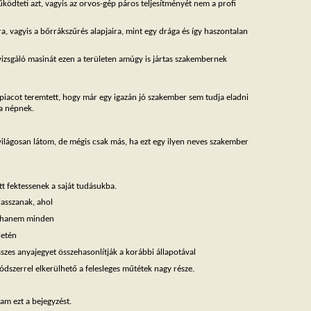
 működteti azt, vagyis az orvos-gép páros teljesítményét nem a profi
, vagyis a bőrrákszűrés alapjaira, mint egy drága és így haszontalan
vizsgáló masinát ezen a területen amúgy is jártas szakembernek
an piacot teremtett, hogy már egy igazán jó szakember sem tudja eladni
 a népnek.
lágosan látom, de mégis csak más, ha ezt egy ilyen neves szakember
tt fektessenek a saját tudásukba.
lasszanak, ahol
e, hanem minden
letén
zes anyajegyet összehasonlítják a korábbi állapotával
ódszerrel elkerülhető a felesleges műtétek nagy része.
am ezt a bejegyzést.