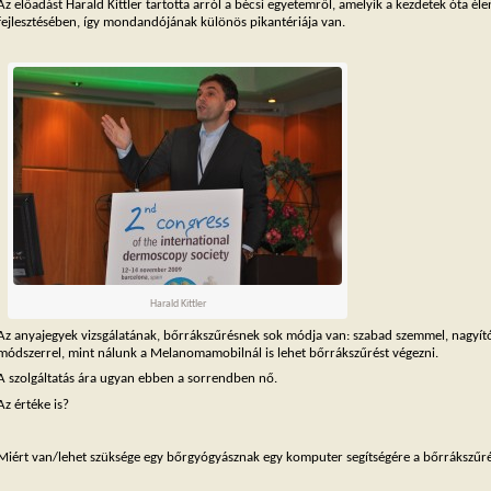
Az előadást Harald Kittler tartotta arról a bécsi egyetemről, amelyik a kezdetek óta é
fejlesztésében, így mondandójának különös pikantériája van.
Harald Kittler
Az anyajegyek vizsgálatának, bőrrákszűrésnek sok módja van: szabad szemmel, nagyító
módszerrel, mint nálunk a Melanomamobilnál is lehet bőrrákszűrést végezni.
A szolgáltatás ára ugyan ebben a sorrendben nő.
Az értéke is?
Miért van/lehet szüksége egy bőrgyógyásznak egy komputer segítségére a bőrrákszűr