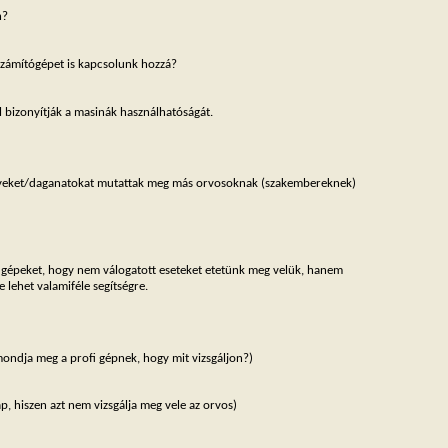
n?
 számítógépet is kapcsolunk hozzá?
 bizonyítják a masinák használhatóságát.
ajegyeket/daganatokat mutattak meg más orvosoknak (szakembereknek)
et a gépeket, hogy nem válogatott eseteket etetünk meg velük, hanem
 lehet valamiféle segítségre.
mondja meg a profi gépnek, hogy mit vizsgáljon?)
p, hiszen azt nem vizsgálja meg vele az orvos)