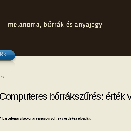
melanoma, bőrrák és anyajegy
ték
«
24
Computeres bőrrákszűrés: érték 
A barcelonai világkongresszuson volt egy érdekes előadás.