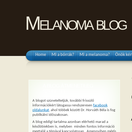
Melanoma blog
Home
Mi a bőrrák?
Mi a melanoma?
Önök kér
A BLOG ÁTMENETILEG
SZÜNETEL
A blogot szüneteltetjük, további frissülő
információkért látogassa rendszeresen
facebook
oldalunkat
, ahol többek között Dr. Horváth Béla is fog
publikálni időszakosan.
A blog eddigi tartalma azonban elérhető marad a
későbbiekben is, melyben minden fontos információ
megtalál a témával kapcsolatosan. Amennyiben mégis