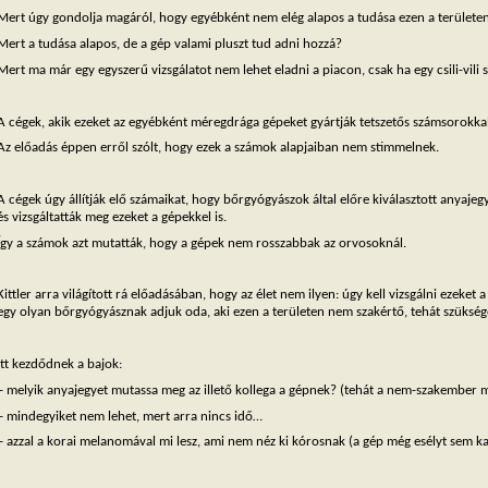
Mert úgy gondolja magáról, hogy egyébként nem elég alapos a tudása ezen a területe
Mert a tudása alapos, de a gép valami pluszt tud adni hozzá?
Mert ma már egy egyszerű vizsgálatot nem lehet eladni a piacon, csak ha egy csili-vili
A cégek, akik ezeket az egyébként méregdrága gépeket gyártják tetszetős számsorokkal
Az előadás éppen erről szólt, hogy ezek a számok alapjaiban nem stimmelnek.
A cégek úgy állítják elő számaikat, hogy bőrgyógyászok által előre kiválasztott any
és vizsgáltatták meg ezeket a gépekkel is.
Így a számok azt mutatták, hogy a gépek nem rosszabbak az orvosoknál.
Kittler arra világított rá előadásában, hogy az élet nem ilyen: úgy kell vizsgálni ezek
egy olyan bőrgyógyásznak adjuk oda, aki ezen a területen nem szakértő, tehát szüksége
Itt kezdődnek a bajok:
– melyik anyajegyet mutassa meg az illető kollega a gépnek? (tehát a nem-szakember 
– mindegyiket nem lehet, mert arra nincs idő…
– azzal a korai melanomával mi lesz, ami nem néz ki kórosnak (a gép még esélyt sem ka