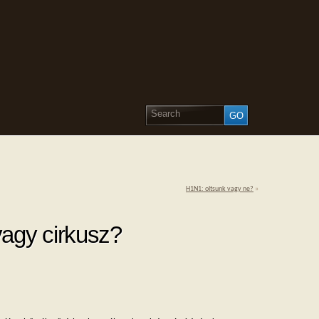
H1N1: oltsunk vagy ne?
»
vagy cirkusz?