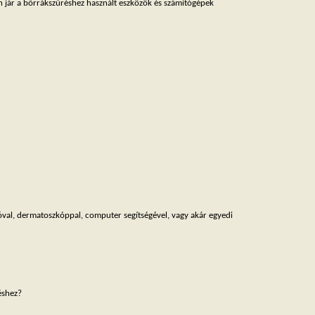
len jár a bőrrákszűréshez használt eszközök és számítógépek
val, dermatoszkóppal, computer segítségével, vagy akár egyedi
éshez?