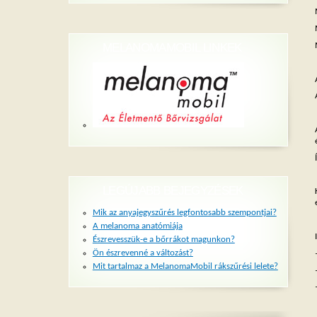
MELANOMAMOBIL LINKEK
LEGÚJABB BEJEGYZÉSEK
Mik az anyajegyszűrés legfontosabb szempontjai?
A melanoma anatómiája
Észrevesszük-e a bőrrákot magunkon?
Ön észrevenné a változást?
Mit tartalmaz a MelanomaMobil rákszűrési lelete?