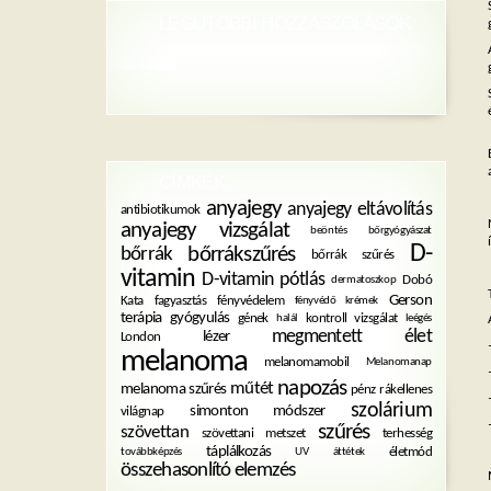
LEGUTÓBBI HOZZÁSZÓLÁSOK
CÍMKÉK
anyajegy
anyajegy eltávolítás
antibiotikumok
anyajegy vizsgálat
beöntés
bőrgyógyászat
D-
bőrrákszűrés
bőrrák
bőrrák szűrés
vitamin
D-vitamin pótlás
Dobó
dermatoszkop
Gerson
Kata
fagyasztás
fényvédelem
fényvédő krémek
terápia
gyógyulás
gének
kontroll vizsgálat
halál
leégés
megmentett élet
lézer
London
melanoma
melanomamobil
Melanomanap
napozás
műtét
melanoma szűrés
pénz
rákellenes
szolárium
simonton módszer
világnap
szűrés
szövettan
szövettani metszet
terhesség
táplálkozás
életmód
továbbképzés
UV
áttétek
összehasonlító elemzés