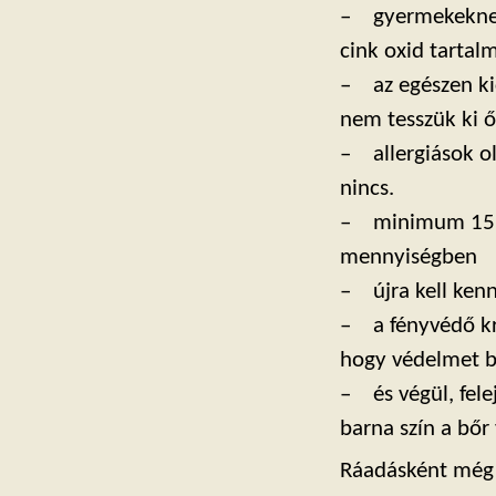
– gyermekeknek a
cink oxid tarta
– az egészen kic
nem tesszük ki 
– allergiások o
nincs.
– minimum 15 pe
mennyiségben
– újra kell kenn
– a fényvédő kr
hogy védelmet bi
– és végül, fele
barna szín a bőr
Ráadásként még 