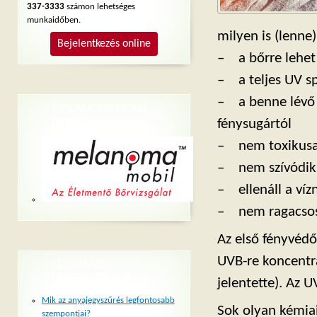
337-3333
számon lehetséges
munkaidőben.
milyen is (lenne
Bejelentkezés online
– a bőrre lehet
– a teljes UV s
– a benne lévő 
MELANOMAMOBIL
LINKEK
fénysugártól
– nem toxikusak
– nem szívódik 
– ellenáll a víz
– nem ragacsos t
Az első fényvédő
UVB-re koncentrá
LEGÚJABB
BEJEGYZÉSEK
jelentette). Az 
Mik az anyajegyszűrés legfontosabb
Sok olyan kémiai
szempontjai?