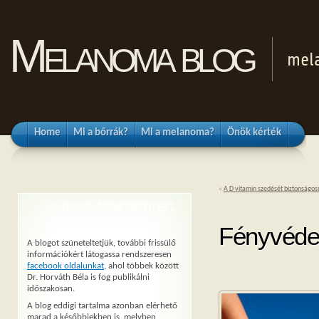
Melanoma blog
mel
Home
Mi a bőrrák?
Mi a melanoma?
Önök kérték
«
A D vitamin szedését biztonságosn
A BLOG ÁTMENETILEG
SZÜNETEL
Fényvédel
A blogot szüneteltetjük, további frissülő
információkért látogassa rendszeresen
facebook oldalunkat
, ahol többek között
Dr. Horváth Béla is fog publikálni
időszakosan.
A blog eddigi tartalma azonban elérhető
marad a későbbiekben is, melyben