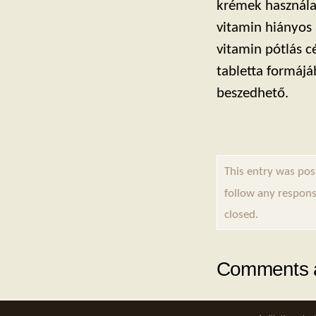
krémek használat
vitamin hiányos
vitamin pótlás c
tabletta formáj
beszedhető.
This entry was pos
follow any respons
closed.
Comments a