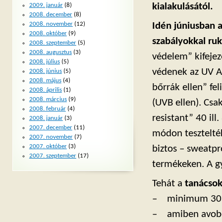
kialakulásától.
2009. január
(8)
2008. december
(8)
Idén júniusban 
2008. november
(12)
2008. október
(9)
szabályokkal ruk
2008. szeptember
(5)
2008. augusztus
(3)
védelem” kifejez
2008. július
(5)
védenek az UV A 
2008. június
(5)
2008. május
(4)
bőrrák ellen” fe
2008. április
(1)
2008. március
(9)
(UVB ellen). Csa
2008. február
(4)
resistant” 40 il
2008. január
(3)
2007. december
(11)
módon tesztelték
2007. november
(7)
2007. október
(3)
biztos – sweatpr
2007. szeptember
(17)
termékeken. A gy
Tehát a
tanácsok
– minimum 30 S
– amiben avoben