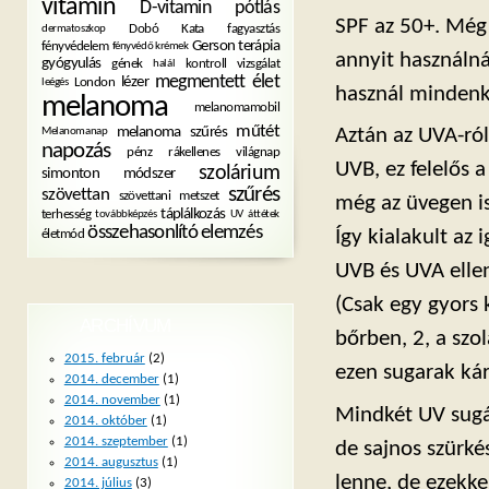
vitamin
D-vitamin pótlás
SPF az 50+. Még 
Dobó Kata
fagyasztás
dermatoszkop
Gerson terápia
fényvédelem
fényvédő krémek
annyit használná
gyógyulás
gének
kontroll vizsgálat
halál
megmentett élet
lézer
London
leégés
használ mindenki
melanoma
melanomamobil
műtét
melanoma szűrés
Aztán az UVA-ról
Melanomanap
napozás
pénz
rákellenes világnap
UVB, ez felelős 
szolárium
simonton módszer
szűrés
szövettan
szövettani metszet
még az üvegen is
táplálkozás
terhesség
továbbképzés
UV
áttétek
összehasonlító elemzés
életmód
Így kialakult az
UVB és UVA ellen
(Csak egy gyors 
ARCHÍVUM
bőrben, 2, a sz
2015. február
(2)
ezen sugarak kár
2014. december
(1)
2014. november
(1)
Mindkét UV sugár
2014. október
(1)
2014. szeptember
(1)
de sajnos szürké
2014. augusztus
(1)
lenne, de ezekke
2014. július
(3)