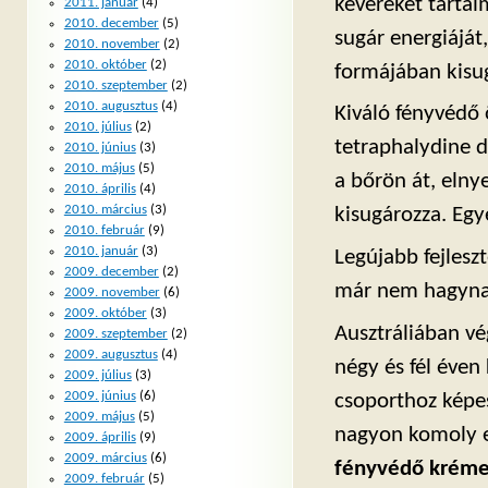
keverékét tarta
2011. január
(4)
2010. december
(5)
sugár energiáját
2010. november
(2)
2010. október
(2)
formájában kisug
2010. szeptember
(2)
2010. augusztus
(4)
Kiváló fényvédő 
2010. július
(2)
tetraphalydine di
2010. június
(3)
2010. május
(5)
a bőrön át, elny
2010. április
(4)
2010. március
(3)
kisugározza. Egy
2010. február
(9)
2010. január
(3)
Legújabb fejlesz
2009. december
(2)
már nem hagyna
2009. november
(6)
2009. október
(3)
Ausztráliában v
2009. szeptember
(2)
2009. augusztus
(4)
négy és fél éven
2009. július
(3)
2009. június
(6)
csoporthoz képe
2009. május
(5)
nagyon komoly 
2009. április
(9)
2009. március
(6)
fényvédő krémek
2009. február
(5)