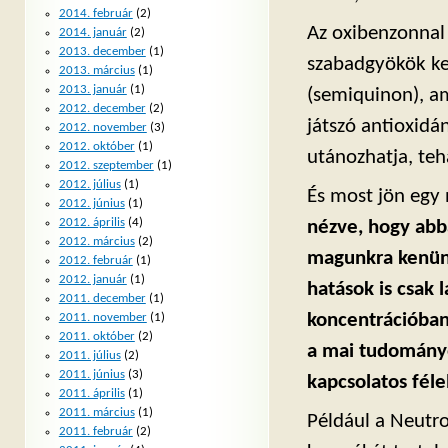
2014. február
(2)
Az oxibenzonnal 
2014. január
(2)
2013. december
(1)
szabadgyökök ke
2013. március
(1)
2013. január
(1)
(semiquinon), a
2012. december
(2)
játszó antioxid
2012. november
(3)
2012. október
(1)
utánozhatja, teh
2012. szeptember
(1)
2012. július
(1)
És most jön egy 
2012. június
(1)
2012. április
(4)
nézve, hogy ab
2012. március
(2)
magunkra kenünk
2012. február
(1)
2012. január
(1)
hatások is csak 
2011. december
(1)
koncentrációban 
2011. november
(1)
2011. október
(2)
a mai tudományo
2011. július
(2)
2011. június
(3)
kapcsolatos féle
2011. április
(1)
2011. március
(1)
Például a Neutro
2011. február
(2)