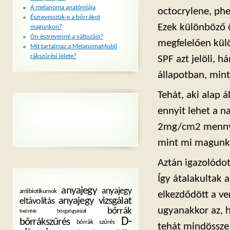
A melanoma anatómiája
octocrylene, phe
Észrevesszük-e a bőrrákot
Ezek különböző ö
magunkon?
Ön észrevenné a változást?
megfelelően külö
Mit tartalmaz a MelanomaMobil
rákszűrési lelete?
SPF azt jelöli, 
állapotban, mint
Tehát, aki alap 
LEGUTÓBBI
ennyit lehet a n
HOZZÁSZÓLÁSOK
2mg/cm2 mennyisé
mint mi magunk,
Aztán igazolódot
CÍMKÉK
Így átalakultak 
anyajegy
anyajegy
antibiotikumok
elkezdődött a v
anyajegy vizsgálat
eltávolítás
ugyanakkor az, h
bőrrák
beöntés
bőrgyógyászat
D-
bőrrákszűrés
bőrrák szűrés
tehát mindössze