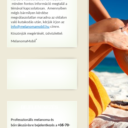
minden fontos információ megtalál a
témával kapcsolatosan. Amennyiben
mégis bármilyen kérdése
megválaszolatlan maradna az oldalon
való kutakodás után, kérjük írjon az
info@melanomamobil.hu
címre.
Köszönjük megértését, üdvözlettel:
®
MelanomaMobil
BEJELENTKEZÉS
SZŰRÉSRE
Professzionális melanoma és
bőrrákszűrésre bejelentkezés a
+36-70-