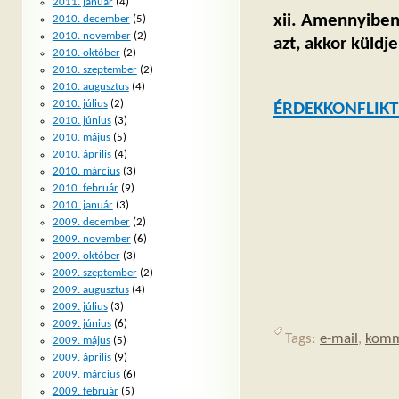
2011. január
(4)
xii. Amennyiben 
2010. december
(5)
2010. november
(2)
azt, akkor küldje 
2010. október
(2)
2010. szeptember
(2)
2010. augusztus
(4)
2010. július
(2)
ÉRDEKKONFLIK
2010. június
(3)
2010. május
(5)
2010. április
(4)
2010. március
(3)
2010. február
(9)
2010. január
(3)
2009. december
(2)
2009. november
(6)
2009. október
(3)
2009. szeptember
(2)
2009. augusztus
(4)
2009. július
(3)
2009. június
(6)
Tags:
e-mail
,
komm
2009. május
(5)
2009. április
(9)
2009. március
(6)
2009. február
(5)