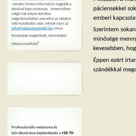
minden fontos információ megtalál a
páciensekkel sok
témával kapcsolatosan. Amennyiben
mégis bármilyen kérdése
emberi kapcsolat
megválaszolatlan maradna az oldalon
való kutakodás után, kérjük írjon az
info@melanomamobil.hu
címre.
Szerintem sokan
Köszönjük megértését, üdvözlettel:
minősége mennyir
®
MelanomaMobil
kevesebben, hogy
Éppen ezért írta
szándékkal mego
BEJELENTKEZÉS
SZŰRÉSRE
Professzionális melanoma és
bőrrákszűrésre bejelentkezés a
+36-70-