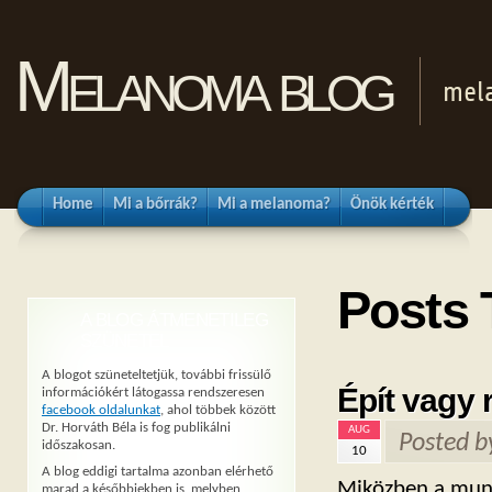
Melanoma blog
mel
Home
Mi a bőrrák?
Mi a melanoma?
Önök kérték
Posts
A BLOG ÁTMENETILEG
SZÜNETEL
A blogot szüneteltetjük, további frissülő
Épít vagy
információkért látogassa rendszeresen
facebook oldalunkat
, ahol többek között
Dr. Horváth Béla is fog publikálni
AUG
Posted 
időszakosan.
10
A blog eddigi tartalma azonban elérhető
Miközben a munk
marad a későbbiekben is, melyben