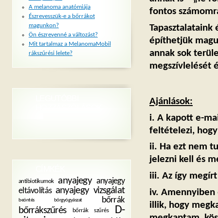
A melanoma anatómiája
fontos számomr
Észrevesszük-e a bőrrákot
magunkon?
Tapasztalataink 
Ön észrevenné a változást?
építhetjük magun
Mit tartalmaz a MelanomaMobil
annak sok terül
rákszűrési lelete?
megszívlelését é
LEGUTÓBBI
Ajánlások:
HOZZÁSZÓLÁSOK
i. A kapott e-ma
feltételezi, hogy
ii. Ha ezt nem t
jelezni kell és 
CÍMKÉK
iii. Az így megír
anyajegy
anyajegy
antibiotikumok
anyajegy vizsgálat
eltávolítás
iv. Amennyiben e
bőrrák
beöntés
bőrgyógyászat
illik, hogy megk
D-
bőrrákszűrés
bőrrák szűrés
megkaptam, köszi