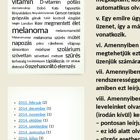
vitamin
D-vitamin pótlás
automatikus olva
Dobó Kata
fagyasztás
dermatoszkop
Gerson terápia
fényvédelem
fényvédő krémek
v. Egy emilre úg
gyógyulás
gének
kontroll vizsgálat
halál
megmentett élet
lézer
London
leégés
üzenet, így a má
melanoma
melanomamobil
vonatkozik.
műtét
melanoma szűrés
Melanomanap
napozás
pénz
rákellenes világnap
vi. Amennyiben 
szolárium
simonton módszer
megtehetjük ezt,
szűrés
szövettan
szövettani metszet
üzenjük számára
táplálkozás
terhesség
továbbképzés
UV
áttétek
összehasonlító elemzés
életmód
vii. Amennyiben
rendszerességgel
amiben ezt leírj
ARCHÍVUM
viii. Amennyibe
2015. február
(2)
leveleinket olv
2014. december
(1)
(irodán kívül) ke
2014. november
(1)
2014. október
(1)
– pontosan leír
2014. szeptember
(1)
– ez idő alatt o
2014. augusztus
(1)
2014. július
(3)
– sürgős esetben