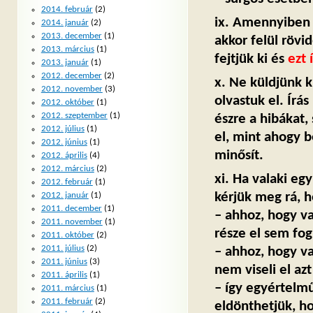
2014. február
(2)
ix. Amennyiben e
2014. január
(2)
2013. december
(1)
akkor felül rövi
2013. március
(1)
fejtjük ki és
ezt 
2013. január
(1)
2012. december
(2)
x. Ne küldjünk k
2012. november
(3)
olvastuk el. Írá
2012. október
(1)
2012. szeptember
(1)
észre a hibákat
2012. július
(1)
el, mint ahogy 
2012. június
(1)
minősít.
2012. április
(4)
2012. március
(2)
xi. Ha valaki eg
2012. február
(1)
kérjük meg rá, h
2012. január
(1)
2011. december
(1)
– ahhoz, hogy va
2011. november
(1)
része el sem fog
2011. október
(2)
2011. július
(2)
– ahhoz, hogy va
2011. június
(3)
nem viseli el az
2011. április
(1)
– így egyértelm
2011. március
(1)
2011. február
(2)
eldönthetjük, ho