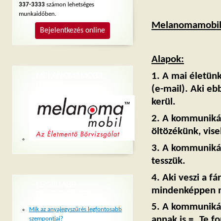
337-3333
számon lehetséges
munkaidőben.
Melanomamobil 
Bejelentkezés online
Alapok:
1. A mai életünk
MELANOMAMOBIL
LINKEK
(e-mail). Aki eb
kerül.
2. A kommunikác
öltözékünk, vise
3. A kommunikác
tesszük.
4. Aki veszi a f
LEGÚJABB
mindenképpen me
BEJEGYZÉSEK
5. A kommuniká
Mik az anyajegyszűrés legfontosabb
annak is = „Te 
szempontjai?