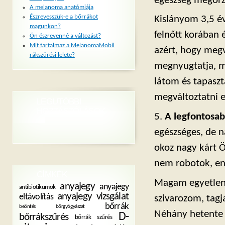
egészség megőrzé
A melanoma anatómiája
Észrevesszük-e a bőrrákot
Kislányom 3,5 év
magunkon?
felnőtt korában
Ön észrevenné a változást?
Mit tartalmaz a MelanomaMobil
azért, hogy megv
rákszűrési lelete?
megnyugtatja, má
látom és tapasz
megváltoztatni e
LEGUTÓBBI
HOZZÁSZÓLÁSOK
5.
A legfontosab
egészséges, de 
okoz nagy kárt 
nem robotok, enn
CÍMKÉK
Magam egyetlen 
anyajegy
anyajegy
antibiotikumok
anyajegy vizsgálat
eltávolítás
szivarozom, tagj
bőrrák
beöntés
bőrgyógyászat
Néhány hetente e
D-
bőrrákszűrés
bőrrák szűrés