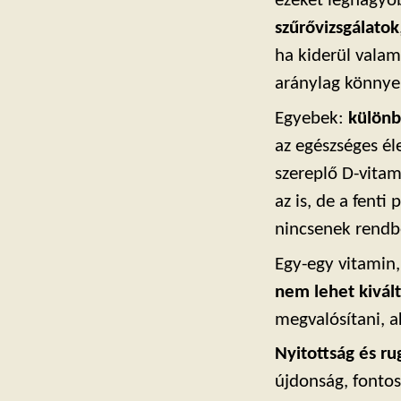
ezeket legnagyo
szűrővizsgálatok
ha kiderül valam
aránylag könnyen
Egyebek:
különb
az egészséges él
szereplő D-vitam
az is, de a fenti
nincsenek rendbe
Egy-egy vitamin,
nem lehet kivált
megvalósítani, a
Nyitottság és r
újdonság, fonto