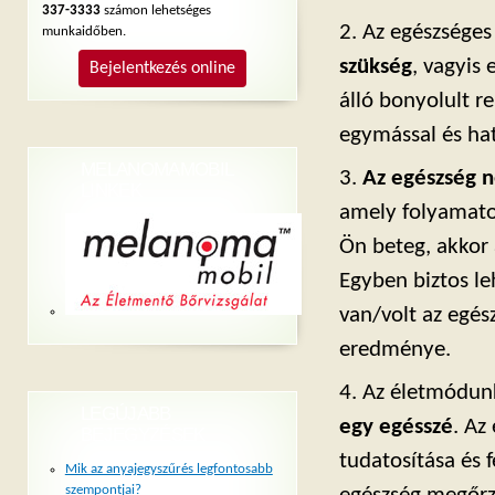
337-3333
számon lehetséges
2. Az egészsége
munkaidőben.
szükség
, vagyis 
Bejelentkezés online
álló bonyolult 
egymással és ha
MELANOMAMOBIL
3.
Az egészség 
LINKEK
amely folyamato
Ön beteg, akkor 
Egyben biztos leh
van/volt az egés
eredménye.
4. Az életmódun
LEGÚJABB
egy egésszé
. Az
BEJEGYZÉSEK
tudatosítása és 
Mik az anyajegyszűrés legfontosabb
szempontjai?