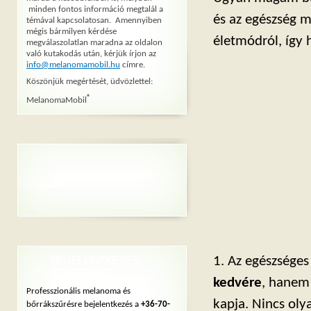
minden fontos információ megtalál a
és az egészség 
témával kapcsolatosan. Amennyiben
mégis bármilyen kérdése
életmódról, így
megválaszolatlan maradna az oldalon
való kutakodás után, kérjük írjon az
info@melanomamobil.hu
címre.
Köszönjük megértését, üdvözlettel:
®
MelanomaMobil
BEJELENTKEZÉS
1. Az egészsége
SZŰRÉSRE
kedvére
, hanem
Professzionális melanoma és
kapja. Nincs oly
bőrrákszűrésre bejelentkezés a
+36-70-