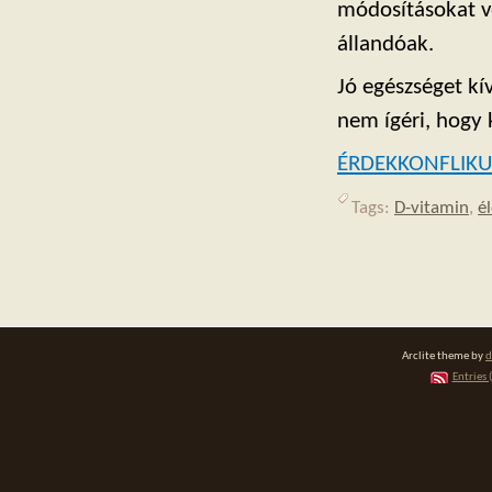
módosításokat v
állandóak.
Jó egészséget kí
nem ígéri, hogy 
ÉRDEKKONFLIKU
Tags:
D-vitamin
,
é
Arclite theme by
d
Entries 