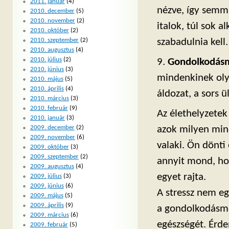
2011. január
(4)
nézve, így semm
2010. december
(5)
2010. november
(2)
italok, túl sok a
2010. október
(2)
szabadulnia kell.
2010. szeptember
(2)
2010. augusztus
(4)
2010. július
(2)
9.
Gondolkodás
2010. június
(3)
mindenkinek oly
2010. május
(5)
2010. április
(4)
áldozat, a sors ü
2010. március
(3)
2010. február
(9)
Az élethelyzetek
2010. január
(3)
azok milyen min
2009. december
(2)
2009. november
(6)
valaki. Ön dönti
2009. október
(3)
2009. szeptember
(2)
annyit mond, ho
2009. augusztus
(4)
egyet rajta.
2009. július
(3)
2009. június
(6)
A stressz nem eg
2009. május
(5)
2009. április
(9)
a gondolkodásmó
2009. március
(6)
egészségét. Érd
2009. február
(5)