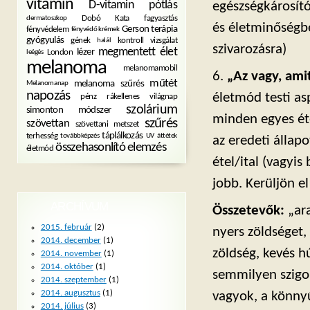
vitamin
D-vitamin pótlás
egészségkárosító
Dobó Kata
fagyasztás
dermatoszkop
és életminőségbe
Gerson terápia
fényvédelem
fényvédő krémek
gyógyulás
gének
kontroll vizsgálat
halál
szivarozásra)
megmentett élet
lézer
London
leégés
melanoma
melanomamobil
6.
„Az vagy, ami
műtét
melanoma szűrés
Melanomanap
napozás
életmód testi a
pénz
rákellenes világnap
szolárium
simonton módszer
minden egyes éte
szűrés
szövettan
szövettani metszet
táplálkozás
terhesség
továbbképzés
UV
áttétek
az eredeti állap
összehasonlító elemzés
életmód
étel/ital (vagyi
jobb. Kerüljön e
ARCHÍVUM
Összetevők:
„ara
2015. február
(2)
nyers zöldséget,
2014. december
(1)
zöldség, kevés 
2014. november
(1)
2014. október
(1)
semmilyen szigor
2014. szeptember
(1)
2014. augusztus
(1)
vagyok, a könnyű
2014. július
(3)