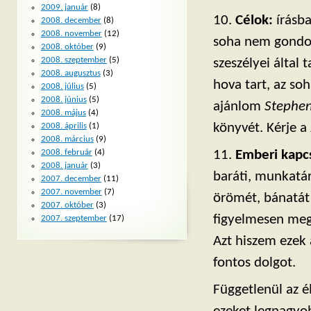
2009. január
(8)
10.
Célok:
írásba
2008. december
(8)
2008. november
(12)
soha nem gondolk
2008. október
(9)
2008. szeptember
(5)
szeszélyei által 
2008. augusztus
(3)
hova tart, az so
2008. július
(5)
2008. június
(5)
ajánlom
Stephen
2008. május
(4)
könyvét. Kérje a
2008. április
(1)
2008. március
(9)
2008. február
(4)
11.
Emberi kapc
2008. január
(3)
baráti, munkatár
2007. december
(11)
2007. november
(7)
örömét, bánatát v
2007. október
(3)
figyelmesen meg
2007. szeptember
(17)
Azt hiszem ezek
fontos dolgot.
Függetlenül az 