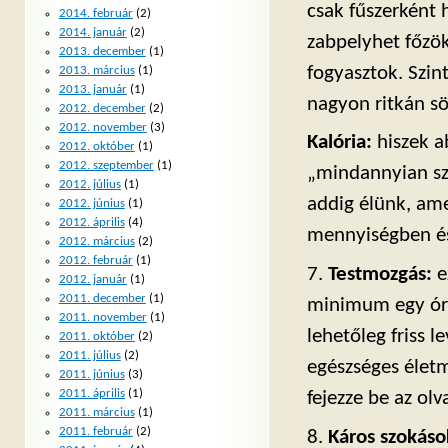
csak fűszerként
2014. február
(2)
2014. január
(2)
zabpelyhet főzö
2013. december
(1)
fogyasztok. Szin
2013. március
(1)
2013. január
(1)
nagyon ritkán sö
2012. december
(2)
2012. november
(3)
Kalória:
hiszek a
2012. október
(1)
2012. szeptember
(1)
„mindannyian sz
2012. július
(1)
addig élünk, ame
2012. június
(1)
2012. április
(4)
mennyiségben és 
2012. március
(2)
2012. február
(1)
7.
Testmozgás:
e
2012. január
(1)
2011. december
(1)
minimum egy órá
2011. november
(1)
lehetőleg friss l
2011. október
(2)
2011. július
(2)
egészséges életm
2011. június
(3)
2011. április
(1)
fejezze be az olv
2011. március
(1)
2011. február
(2)
8.
Káros szokáso