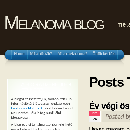
Melanoma blog
mel
Home
Mi a bőrrák?
Mi a melanoma?
Önök kérték
Posts 
A BLOG ÁTMENETILEG
SZÜNETEL
A blogot szüneteltetjük, további frissülő
Év végi ös
információkért látogassa rendszeresen
facebook oldalunkat
, ahol többek között
Dr. Horváth Béla is fog publikálni
DEC
Posted 
időszakosan.
24
A blog eddigi tartalma azonban elérhető
Ugyan magam bőr
marad a későbbiekben is, melyben