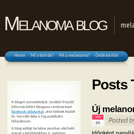
Melanoma blog
mel
Home
Mi a bőrrák?
Mi a melanoma?
Önök kérték
Posts
A BLOG ÁTMENETILEG
SZÜNETEL
A blogot szüneteltetjük, további frissülő
Új melano
információkért látogassa rendszeresen
facebook oldalunkat
, ahol többek között
Dr. Horváth Béla is fog publikálni
JAN
Posted 
időszakosan.
24
A blog eddigi tartalma azonban elérhető
Időnként napvilá
marad a későbbiekben is, melyben