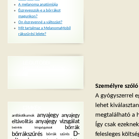
A melanoma anatómiája
Észrevesszük-e a bőrrákot
magunkon?
Ön észrevenné a változást?
Mit tartalmaz a MelanomaMobil
rákszűrési lelete?
LEGUTÓBBI
HOZZÁSZÓLÁSOK
Személyre szóló 
A gyógyszerrel e
lehet kiválaszta
CÍMKÉK
megtalálható a 
anyajegy
anyajegy
antibiotikumok
anyajegy vizsgálat
eltávolítás
Így csak ezeknek
bőrrák
beöntés
bőrgyógyászat
D-
bőrrákszűrés
felesleges költs
bőrrák szűrés