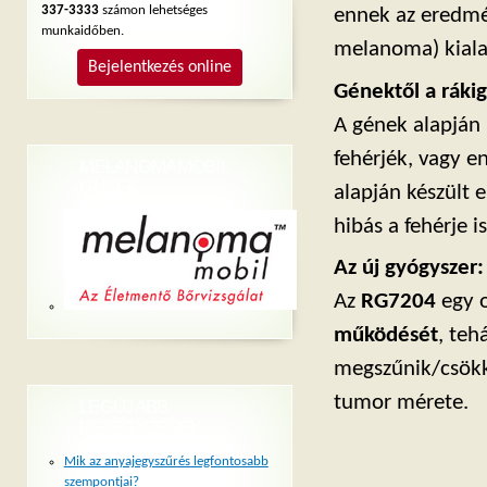
337-3333
számon lehetséges
ennek az eredmén
munkaidőben.
melanoma) kialak
Bejelentkezés online
Génektől a rákig
A gének alapján 
fehérjék, vagy e
MELANOMAMOBIL
LINKEK
alapján készült 
hibás a fehérje is
Az új gyógyszer:
Az
RG7204
egy 
működését
, teh
megszűnik/csökke
tumor mérete.
LEGÚJABB
BEJEGYZÉSEK
Mik az anyajegyszűrés legfontosabb
szempontjai?