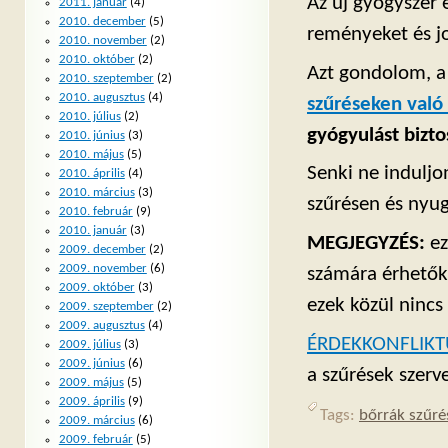
Az új gyógyszer 
2011. január
(4)
2010. december
(5)
reményeket és jo
2010. november
(2)
2010. október
(2)
Azt gondolom, a 
2010. szeptember
(2)
2010. augusztus
(4)
szűréseken való 
2010. július
(2)
gyógyulást bizto
2010. június
(3)
2010. május
(5)
Senki ne induljo
2010. április
(4)
2010. március
(3)
szűrésen és nyu
2010. február
(9)
2010. január
(3)
MEGJEGYZÉS:
ez
2009. december
(2)
2009. november
(6)
számára érhetők 
2009. október
(3)
ezek közül nincs
2009. szeptember
(2)
2009. augusztus
(4)
ÉRDEKKONFLIKT
2009. július
(3)
2009. június
(6)
a szűrések szerv
2009. május
(5)
2009. április
(9)
Tags:
bőrrák szűré
2009. március
(6)
2009. február
(5)