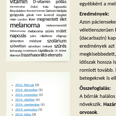
vitamin
D-vitamin pótlás
egyébként a mel
Dobó Kata
fagyasztás
dermatoszkop
Gerson terápia
fényvédelem
fényvédő krémek
Eredmények:
gyógyulás
gének
kontroll vizsgálat
halál
megmentett élet
lézer
London
leégés
Azon pácienseket
melanoma
melanomamobil
véletlenszerűen 
műtét
melanoma szűrés
Melanomanap
napozás
pénz
rákellenes világnap
(dacarbazin) kap
szolárium
simonton módszer
szűrés
eredmények azt 
szövettan
szövettani metszet
táplálkozás
terhesség
továbbképzés
UV
áttétek
megkisebbedett,
összehasonlító elemzés
életmód
időszak hossza i
romlott tovább. 
ARCHÍVUM
betegeknek is el
2015. február
(2)
Összefoglalás:
2014. december
(1)
2014. november
(1)
A bőrrák halálo
2014. október
(1)
növekszik.
Hazán
2014. szeptember
(1)
2014. augusztus
(1)
orvosok
.
2014. július
(3)