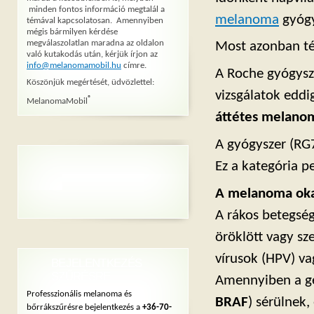
minden fontos információ megtalál a
melanoma
gyógy
témával kapcsolatosan. Amennyiben
mégis bármilyen kérdése
megválaszolatlan maradna az oldalon
Most azonban tén
való kutakodás után, kérjük írjon az
info@melanomamobil.hu
címre.
A Roche gyógysze
Köszönjük megértését, üdvözlettel:
vizsgálatok eddi
®
MelanomaMobil
áttétes melanom
A gyógyszer (RG
Ez a kategória p
A melanoma ok
A rákos betegsé
öröklött vagy sz
vírusok (HPV) va
BEJELENTKEZÉS
SZŰRÉSRE
Amennyiben a g
Professzionális melanoma és
BRAF
) sérülnek,
bőrrákszűrésre bejelentkezés a
+36-70-