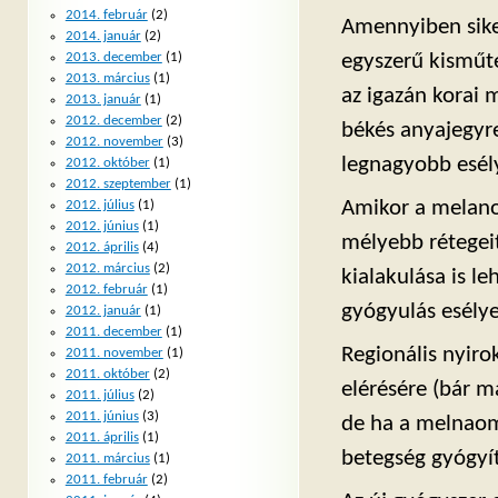
2014. február
(2)
Amennyiben sik
2014. január
(2)
2013. december
(1)
egyszerű kisműté
2013. március
(1)
az igazán korai
2013. január
(1)
2012. december
(2)
békés anyajegyre
2012. november
(3)
legnagyobb esél
2012. október
(1)
2012. szeptember
(1)
Amikor a melano
2012. július
(1)
2012. június
(1)
mélyebb rétegeit 
2012. április
(4)
2012. március
(2)
kialakulása is l
2012. február
(1)
gyógyulás esélye
2012. január
(1)
2011. december
(1)
Regionális nyir
2011. november
(1)
2011. október
(2)
elérésére (bár m
2011. július
(2)
2011. június
(3)
de ha a melnaoma
2011. április
(1)
betegség gyógyít
2011. március
(1)
2011. február
(2)